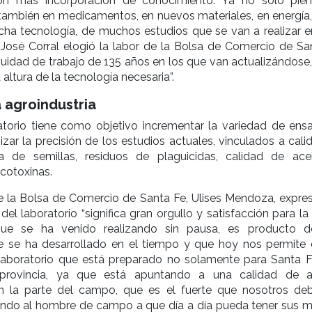
con más incorporación de conocimiento. Ya no solo pie
también en medicamentos, en nuevos materiales, en energía,
cha tecnología, de muchos estudios que se van a realizar e
. José Corral elogió la labor de la Bolsa de Comercio de Sa
nuidad de trabajo de 135 años en los que van actualizándose,
altura de la tecnología necesaria”.
a agroindustria
atorio tiene como objetivo incrementar la variedad de ens
izar la precisión de los estudios actuales, vinculados a cal
ca de semillas, residuos de plaguicidas, calidad de ace
cotoxinas.
de la Bolsa de Comercio de Santa Fe, Ulises Mendoza, expre
del laboratorio “significa gran orgullo y satisfacción para la
que se ha venido realizando sin pausa, es producto 
e se ha desarrollado en el tiempo y que hoy nos permite e
aboratorio que está preparado no solamente para Santa F
provincia, ya que está apuntando a una calidad de an
on la parte del campo, que es el fuerte que nosotros d
ando al hombre de campo a que día a día pueda tener sus m