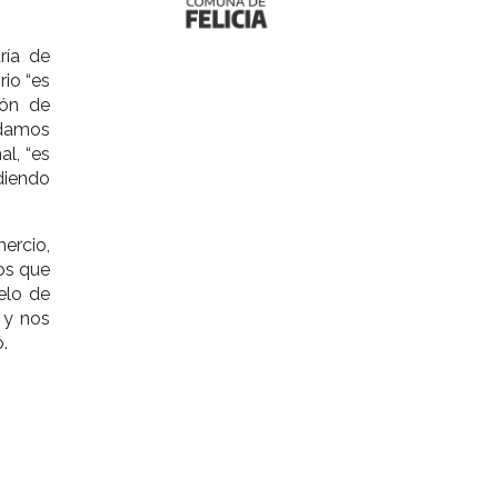
ría de
rio “es
ión de
odamos
al, “es
rdiendo
mercio,
os que
elo de
 y nos
.