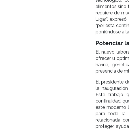
tecnológico, 
alimentos sino 
requiere de mu
lugar”, expresó
“por esta conti
poniéndose a la 
Potenciar l
El nuevo labor
ofrecer u optim
harina, genéti
presencia de mi
El presidente 
la inauguración 
Este trabajo 
continuidad qu
este moderno l
para toda la 
relacionada c
proteger, ayud