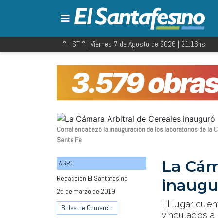
° - ST
° |
Viernes 7 de Agosto de 2026
|
21:16
hs
Corral encabezó la inauguración de los laboratorios de la 
Santa Fe
La Cám
AGRO
Redacción El Santafesino
inaugu
25 de marzo de 2019
El lugar cuen
Bolsa de Comercio
vinculados a 