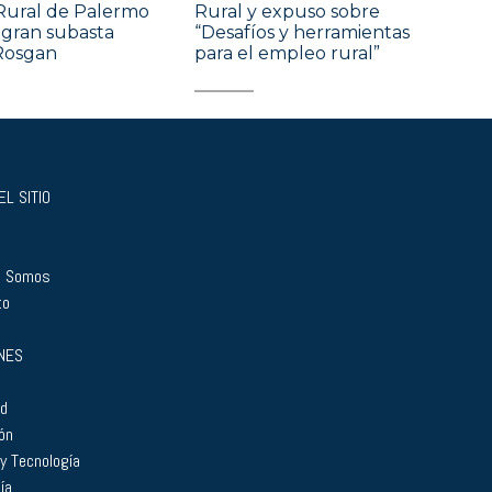
Rural de Palermo
Rural y expuso sobre
gran subasta
“Desafíos y herramientas
Rosgan
para el empleo rural”
L SITIO
s Somos
to
NES
ad
ón
 y Tecnología
ía