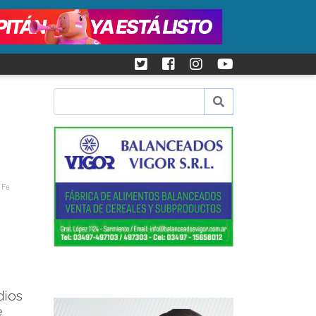
 Fe
dios
e