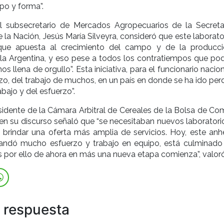
mpo y forma”.
el subsecretario de Mercados Agropecuarios de la Secreta
 la Nación, Jesús María Silveyra, consideró que este laborato
 que apuesta al crecimiento del campo y de la producc
 la Argentina, y eso pese a todos los contratiempos que p
nos llena de orgullo”. Esta iniciativa, para el funcionario nacion
rzo, del trabajo de muchos, en un país en donde se ha ido pe
abajo y del esfuerzo”.
esidente de la Cámara Arbitral de Cereales de la Bolsa de Co
en su discurso señaló que “se necesitaban nuevos laboratori
 brindar una oferta más amplia de servicios. Hoy, este anh
ndó mucho esfuerzo y trabajo en equipo, está culminado
s por ello de ahora en más una nueva etapa comienza”, valoró
 respuesta