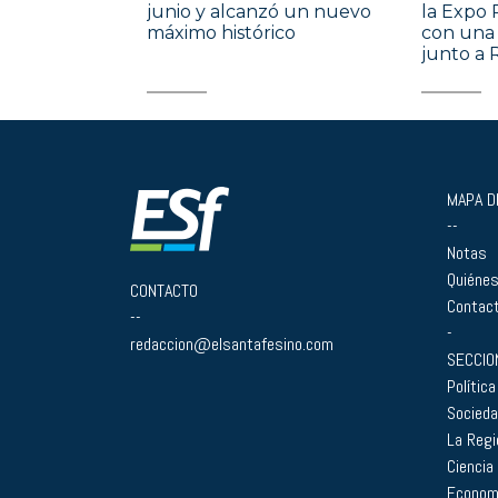
junio y alcanzó un nuevo
la Expo 
máximo histórico
con una 
junto a 
MAPA DE
--
Notas
Quiéne
CONTACTO
Contac
--
-
redaccion@elsantafesino.com
SECCIO
Política
Socied
La Regi
Ciencia
Econom