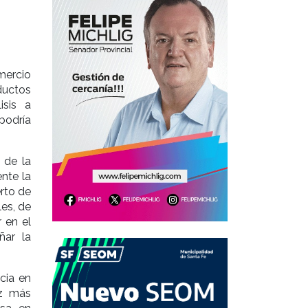
mercio
ductos
isis a
podría
 de la
nte la
erto de
les, de
 en el
ñar la
cia en
ez más