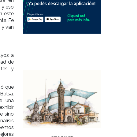
nsa en
 y eso
n este
nta Fe
 y van
ayos a
idad de
ites y
só que
 Bolsa.
de una
xhibir
e sino
álisis
ebemos
ejores