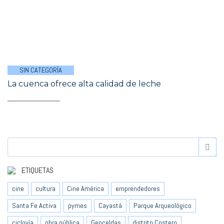
SIN CATEGORÍA
La cuenca ofrece alta calidad de leche
ETIQUETAS
cine
cultura
Cine América
emprendedores
Santa Fe Activa
pymes
Cayastá
Parque Arqueológico
ciclovía
obra pública
Geoceldas
distrito Costero