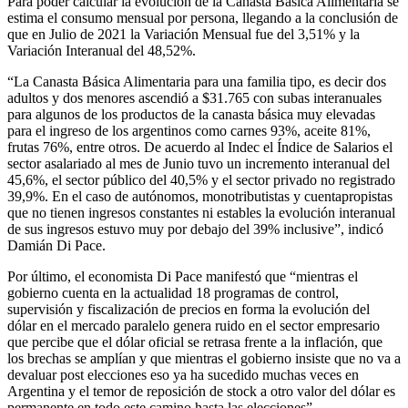
Para poder calcular la evolución de la Canasta Básica Alimentaria se
estima el consumo mensual por persona, llegando a la conclusión de
que en Julio de 2021 la Variación Mensual fue del 3,51% y la
Variación Interanual del 48,52%.
“La Canasta Básica Alimentaria para una familia tipo, es decir dos
adultos y dos menores ascendió a $31.765 con subas interanuales
para algunos de los productos de la canasta básica muy elevadas
para el ingreso de los argentinos como carnes 93%, aceite 81%,
frutas 76%, entre otros. De acuerdo al Indec el Índice de Salarios el
sector asalariado al mes de Junio tuvo un incremento interanual del
45,6%, el sector público del 40,5% y el sector privado no registrado
39,9%. En el caso de autónomos, monotributistas y cuentapropistas
que no tienen ingresos constantes ni estables la evolución interanual
de sus ingresos estuvo muy por debajo del 39% inclusive”, indicó
Damián Di Pace.
Por último, el economista Di Pace manifestó que “mientras el
gobierno cuenta en la actualidad 18 programas de control,
supervisión y fiscalización de precios en forma la evolución del
dólar en el mercado paralelo genera ruido en el sector empresario
que percibe que el dólar oficial se retrasa frente a la inflación, que
los brechas se amplían y que mientras el gobierno insiste que no va a
devaluar post elecciones eso ya ha sucedido muchas veces en
Argentina y el temor de reposición de stock a otro valor del dólar es
permanente en todo este camino hasta las elecciones”.