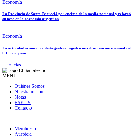
Economía
La Provincia de Santa Fe creció por encima de la media nacional y reforzó
su peso en la economía argentina
Economía
La actividad económica de Argentina registró una disminución mensual del
0,1% en junio
+ noticias
MENU
Quiénes Somos
Nuestra misión
Notas
ESF TV
Contacto
---
Membresía
Auspicia