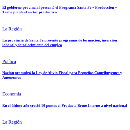
El gobierno provincial presentó el Programa Santa Fe + Producción +
Trabajo ante el sector productivo
La Región
La provincia de Santa Fe presentó programas de formación, inserción
laboral y fortalecimiento del empleo
Política
Nación promulgó la Ley de Alivio Fiscal para Pequeños Contribuyentes y
Autónomos
Economía
En el último año creció 10 puntos el Producto Bruto Interno a nivel nacional
La Región