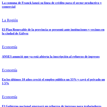
La comuna de Franck lanzó su línea de crédito para el sector productivo y
comercial
La Región
El Plan Renovable de la provincia se presentó ante instituciones y vecinos en
la ciudad de Gálvez
Economía
ANSES anunció que ya está abierta la inscripción al refuerzo de ingresos
Economía
En los últimos 10 años creció el empleo público un 33% y cayó el privado un
1,5%
Economía
El Gobierno nacional otorgará un refuerzo de ingresos para trabajadores