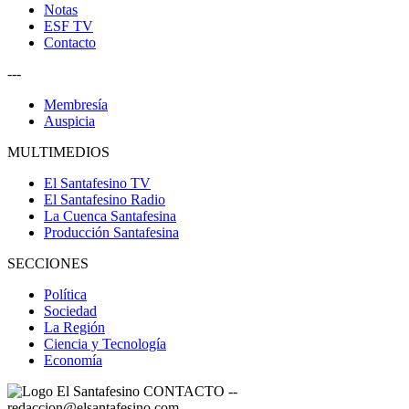
Notas
ESF TV
Contacto
---
Membresía
Auspicia
MULTIMEDIOS
El Santafesino TV
El Santafesino Radio
La Cuenca Santafesina
Producción Santafesina
SECCIONES
Política
Sociedad
La Región
Ciencia y Tecnología
Economía
CONTACTO
--
redaccion@elsantafesino.com