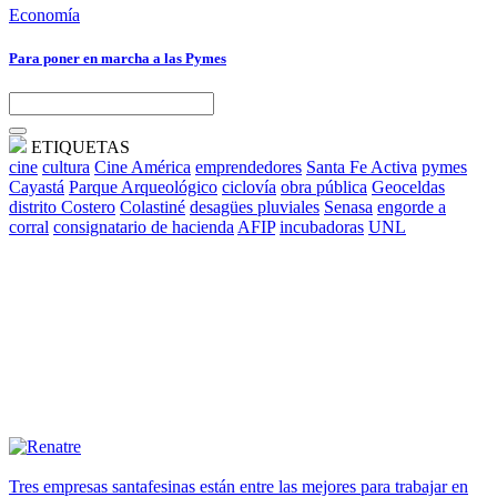
Economía
Para poner en marcha a las Pymes
ETIQUETAS
cine
cultura
Cine América
emprendedores
Santa Fe Activa
pymes
Cayastá
Parque Arqueológico
ciclovía
obra pública
Geoceldas
distrito Costero
Colastiné
desagües pluviales
Senasa
engorde a
corral
consignatario de hacienda
AFIP
incubadoras
UNL
Tres empresas santafesinas están entre las mejores para trabajar en