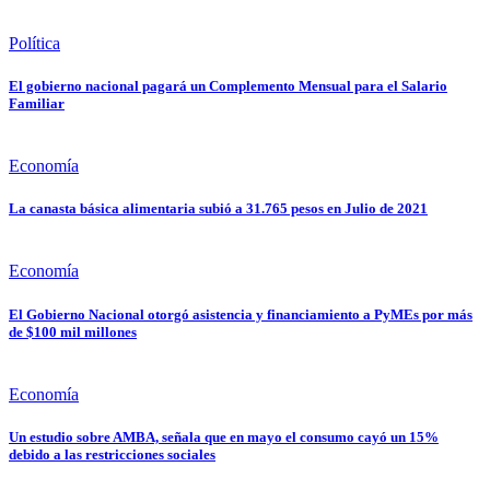
Política
El gobierno nacional pagará un Complemento Mensual para el Salario
Familiar
Economía
La canasta básica alimentaria subió a 31.765 pesos en Julio de 2021
Economía
El Gobierno Nacional otorgó asistencia y financiamiento a PyMEs por más
de $100 mil millones
Economía
Un estudio sobre AMBA, señala que en mayo el consumo cayó un 15%
debido a las restricciones sociales