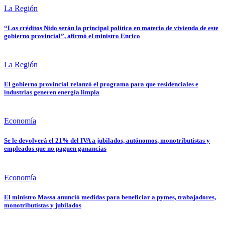
La Región
“Los créditos Nido serán la principal política en materia de vivienda de este
gobierno provincial”, afirmó el ministro Enrico
La Región
El gobierno provincial relanzó el programa para que residenciales e
industrias generen energía limpia
Economía
Se le devolverá el 21% del IVA a jubilados, autónomos, monotributistas y
empleados que no paguen ganancias
Economía
El ministro Massa anunció medidas para beneficiar a pymes, trabajadores,
monotributistas y jubilados