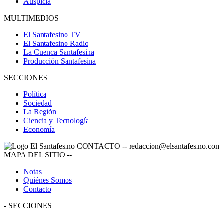
Auspicia
MULTIMEDIOS
El Santafesino TV
El Santafesino Radio
La Cuenca Santafesina
Producción Santafesina
SECCIONES
Política
Sociedad
La Región
Ciencia y Tecnología
Economía
CONTACTO
--
redaccion@elsantafesino.co
MAPA DEL SITIO
--
Notas
Quiénes Somos
Contacto
-
SECCIONES