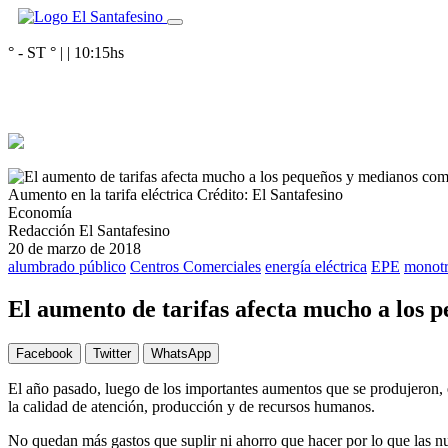
° - ST
° |
|
10:15
hs
Aumento en la tarifa eléctrica
Crédito: El Santafesino
Economía
Redacción El Santafesino
20 de marzo de 2018
alumbrado público
Centros Comerciales
energía eléctrica
EPE
monotr
El aumento de tarifas afecta mucho a los 
Facebook
Twitter
WhatsApp
El año pasado, luego de los importantes aumentos que se produjeron, el
la calidad de atención, producción y de recursos humanos.
No quedan más gastos que suplir ni ahorro que hacer por lo que las nue