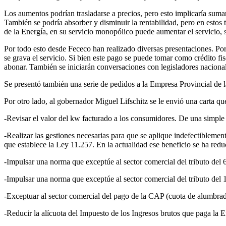
Los aumentos podrían trasladarse a precios, pero esto implicaría sumar 
También se podría absorber y disminuir la rentabilidad, pero en estos
de la Energía, en su servicio monopólico puede aumentar el servicio, s
Por todo esto desde Fececo han realizado diversas presentaciones. Por 
se grava el servicio. Si bien este pago se puede tomar como crédito fi
abonar. También se iniciarán conversaciones con legisladores nacional
Se presentó también una serie de pedidos a la Empresa Provincial de la
Por otro lado, al gobernador Miguel Lifschitz se le envió una carta que
-Revisar el valor del kw facturado a los consumidores. De una simple c
-Realizar las gestiones necesarias para que se aplique indefectibleme
que establece la Ley 11.257. En la actualidad ese beneficio se ha re
-Impulsar una norma que exceptúe al sector comercial del tributo del
-Impulsar una norma que exceptúe al sector comercial del tributo del 
-Exceptuar al sector comercial del pago de la CAP (cuota de alumbrad
-Reducir la alícuota del Impuesto de los Ingresos brutos que paga la E