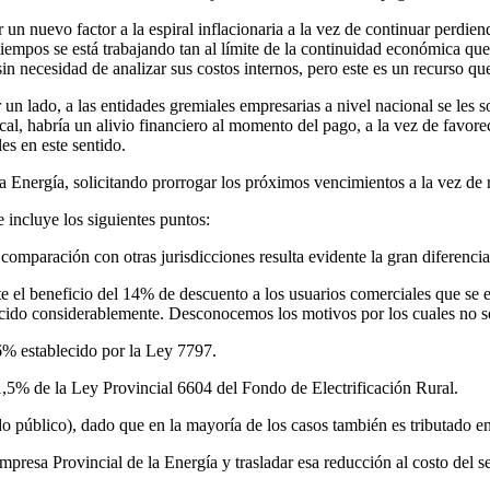
un nuevo factor a la espiral inflacionaria a la vez de continuar perdien
 tiempos se está trabajando tan al límite de la continuidad económica q
in necesidad de analizar sus costos internos, pero este es un recurso qu
un lado, a las entidades gremiales empresarias a nivel nacional se les s
scal, habría un alivio financiero al momento del pago, a la vez de favore
es en este sentido.
 Energía, solicitando prorrogar los próximos vencimientos a la vez de r
 incluye los siguientes puntos:
omparación con otras jurisdicciones resulta evidente la gran diferencia 
nte el beneficio del 14% de descuento a los usuarios comerciales que se 
ducido considerablemente. Desconocemos los motivos por los cuales no s
 6% establecido por la Ley 7797.
1,5% de la Ley Provincial 6604 del Fondo de Electrificación Rural.
o público), dado que en la mayoría de los casos también es tributado en
mpresa Provincial de la Energía y trasladar esa reducción al costo del se