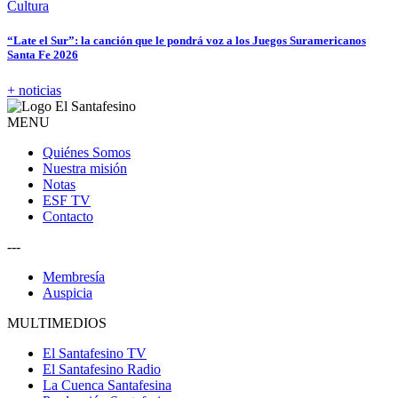
Cultura
“Late el Sur”: la canción que le pondrá voz a los Juegos Suramericanos
Santa Fe 2026
+ noticias
MENU
Quiénes Somos
Nuestra misión
Notas
ESF TV
Contacto
---
Membresía
Auspicia
MULTIMEDIOS
El Santafesino TV
El Santafesino Radio
La Cuenca Santafesina