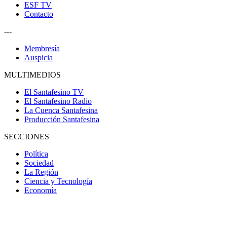
ESF TV
Contacto
---
Membresía
Auspicia
MULTIMEDIOS
El Santafesino TV
El Santafesino Radio
La Cuenca Santafesina
Producción Santafesina
SECCIONES
Política
Sociedad
La Región
Ciencia y Tecnología
Economía