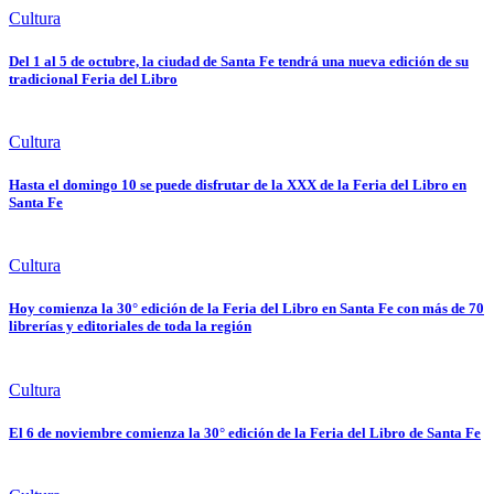
Cultura
Del 1 al 5 de octubre, la ciudad de Santa Fe tendrá una nueva edición de su
tradicional Feria del Libro
Cultura
Hasta el domingo 10 se puede disfrutar de la XXX de la Feria del Libro en
Santa Fe
Cultura
Hoy comienza la 30° edición de la Feria del Libro en Santa Fe con más de 70
librerías y editoriales de toda la región
Cultura
El 6 de noviembre comienza la 30° edición de la Feria del Libro de Santa Fe