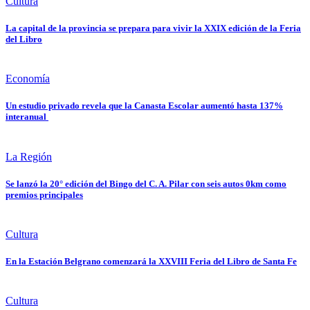
Cultura
La capital de la provincia se prepara para vivir la XXIX edición de la Feria
del Libro
Economía
Un estudio privado revela que la Canasta Escolar aumentó hasta 137%
interanual
La Región
Se lanzó la 20° edición del Bingo del C. A. Pilar con seis autos 0km como
premios principales
Cultura
En la Estación Belgrano comenzará la XXVIII Feria del Libro de Santa Fe
Cultura