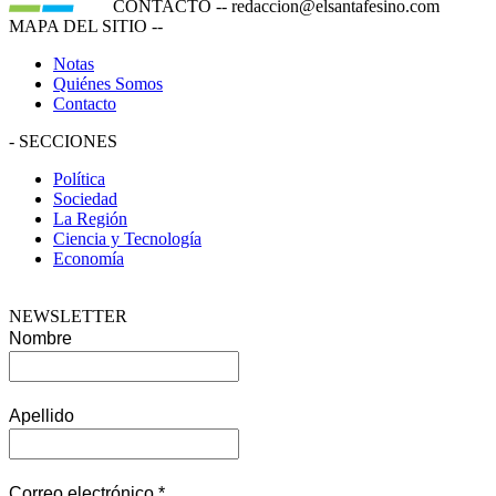
CONTACTO
--
redaccion@elsantafesino.com
MAPA DEL SITIO
--
Notas
Quiénes Somos
Contacto
-
SECCIONES
Política
Sociedad
La Región
Ciencia y Tecnología
Economía
NEWSLETTER
Nombre
Apellido
Correo electrónico
*