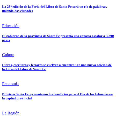
La 28ª edición de la Feria del Libro de Santa Fe será un río de palabras,
uniendo dos ciudades
Educación
El gobierno de la provincia de Santa Fe presentó una canasta escolar a 3.290
pesos
Cultura
Libros, escritores y lectores se vuelven a encontrar en una nueva edición de
la Feria del Libro de Santa Fe
Economía
Billetera Santa Fe: presentaron los beneficios para el Día de las Infancias en
la capital provincial
La Región