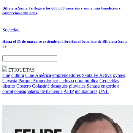
Billetera Santa Fe llegó a los 600.000 usuarios y suma más beneficios y
comercios adheridos
Sociedad
Hasta el 31 de marzo se extiende en librerías el beneficio de Billetera Santa
Fe
ETIQUETAS
cine
cultura
Cine América
emprendedores
Santa Fe Activa
pymes
Cayastá
Parque Arqueológico
ciclovía
obra pública
Geoceldas
distrito Costero
Colastiné
desagües pluviales
Senasa
engorde a
corral
consignatario de hacienda
AFIP
incubadoras
UNL