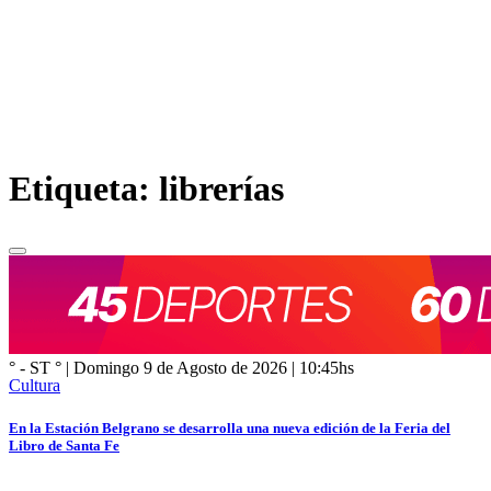
Etiqueta:
librerías
Educación
“Equipate para el cole” es un kit escolar que sirve para facilitar la compra
de útiles y fortalecer el comercio local
° - ST
° |
Domingo 9 de Agosto de 2026
|
10:45
hs
Cultura
En la Estación Belgrano se desarrolla una nueva edición de la Feria del
Libro de Santa Fe