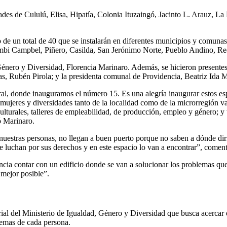
idades de Cululú, Elisa, Hipatía, Colonia Ituzaingó, Jacinto L. Arauz, 
 de un total de 40 que se instalarán en diferentes municipios y comunas
bi Campbel, Piñero, Casilda, San Jerónimo Norte, Pueblo Andino, Rec
énero y Diversidad, Florencia Marinaro. Además, se hicieron presentes 
s, Rubén Pirola; y la presidenta comunal de Providencia, Beatriz Ida Ma
 donde inauguramos el número 15. Es una alegría inaugurar estos espac
 mujeres y diversidades tanto de la localidad como de la microrregión
lturales, talleres de empleabilidad, de producción, empleo y género; y 
ó Marinaro.
estras personas, no llegan a buen puerto porque no saben a dónde dirig
que luchan por sus derechos y en este espacio lo van a encontrar”, comen
cia contar con un edificio donde se van a solucionar los problemas que 
mejor posible”.
torial del Ministerio de Igualdad, Género y Diversidad que busca acercar 
lemas de cada persona.