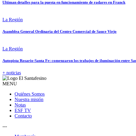
Ultiman detalles para la puesta en funcionamiento de radares en Franck
La Región
Asamblea General Ordinaria del Centro Comercial de Sauce Viejo
La Región
Autopista Rosario-Santa Fe: comenzaron los trabajos de iluminación entre Sa
+ noticias
MENU
Quiénes Somos
Nuestra misión
Notas
ESF TV
Contacto
---