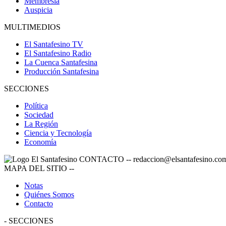
Membresía
Auspicia
MULTIMEDIOS
El Santafesino TV
El Santafesino Radio
La Cuenca Santafesina
Producción Santafesina
SECCIONES
Política
Sociedad
La Región
Ciencia y Tecnología
Economía
CONTACTO
--
redaccion@elsantafesino.co
MAPA DEL SITIO
--
Notas
Quiénes Somos
Contacto
-
SECCIONES