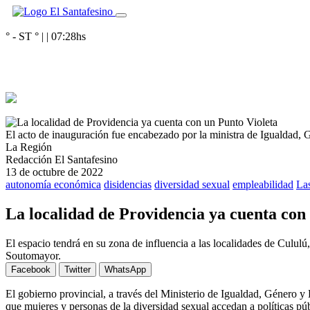
° - ST
° |
|
07:28
hs
El acto de inauguración fue encabezado por la ministra de Igualdad, 
La Región
Redacción El Santafesino
13 de octubre de 2022
autonomía económica
disidencias
diversidad sexual
empleabilidad
La
La localidad de Providencia ya cuenta con
El espacio tendrá en su zona de influencia a las localidades de Culul
Soutomayor.
Facebook
Twitter
WhatsApp
El gobierno provincial, a través del Ministerio de Igualdad, Género 
que mujeres y personas de la diversidad sexual accedan a políticas pú