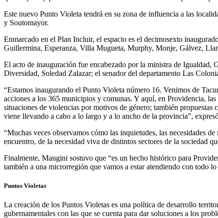
Este nuevo Punto Violeta tendrá en su zona de influencia a las local
y Soutomayor.
Enmarcado en el Plan Incluir, el espacio es el decimosexto inaugurado
Guillermina, Esperanza, Villa Mugueta, Murphy, Monje, Gálvez, Llam
El acto de inauguración fue encabezado por la ministra de Igualdad, G
Diversidad, Soledad Zalazar; el senador del departamento Las Colonia
“Estamos inaugurando el Punto Violeta número 16. Venimos de Tacural,
acciones a los 365 municipios y comunas. Y aquí, en Providencia, las
situaciones de violencias por motivos de género; también propuestas cu
viene llevando a cabo a lo largo y a lo ancho de la provincia”, expres
“Muchas veces observamos cómo las inquietudes, las necesidades de nu
encuentro, de la necesidad viva de distintos sectores de la sociedad 
Finalmente, Mangini sostuvo que “es un hecho histórico para Providen
también a una microrregión que vamos a estar atendiendo con todo lo 
Puntos Violetas
La creación de los Puntos Violetas es una política de desarrollo terri
gubernamentales con las que se cuenta para dar soluciones a los prob