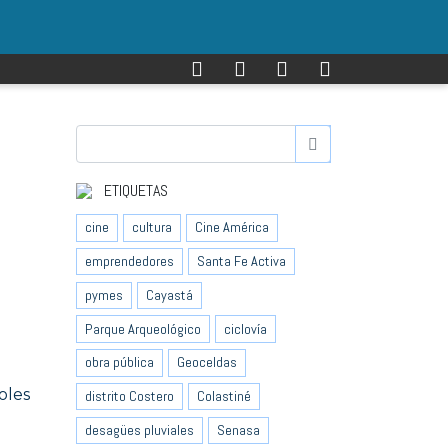
ETIQUETAS
cine
cultura
Cine América
emprendedores
Santa Fe Activa
pymes
Cayastá
Parque Arqueológico
ciclovía
obra pública
Geoceldas
oles
distrito Costero
Colastiné
desagües pluviales
Senasa