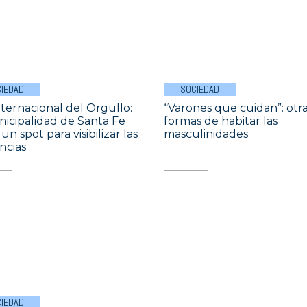
IEDAD
SOCIEDAD
nternacional del Orgullo:
“Varones que cuidan”: otr
nicipalidad de Santa Fe
formas de habitar las
un spot para visibilizar las
masculinidades
ncias
IEDAD