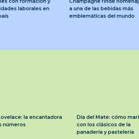
nes con formación y
Champagne rinde homena
idades laborales en
a una de las bebidas más
país
emblemáticas del mundo
ovelace: la encantadora
Día del Mate: cómo mar
os números
con los clásicos de la
panadería y pastelería