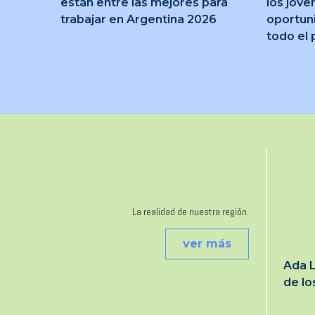
están entre las mejores para
los jóve
trabajar en Argentina 2026
oportun
todo el 
La realidad de nuestra región.
ver más
Ada L
de l