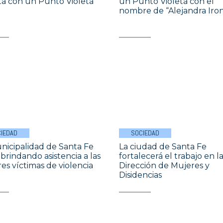
a con un Punto Violeta
un Punto Violeta con el
nombre de “Alejandra Ironi
IEDAD
SOCIEDAD
nicipalidad de Santa Fe
La ciudad de Santa Fe
 brindando asistencia a las
fortalecerá el trabajo en l
es víctimas de violencia
Dirección de Mujeres y
Disidencias