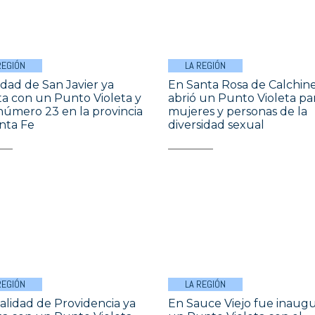
REGIÓN
LA REGIÓN
udad de San Javier ya
En Santa Rosa de Calchine
a con un Punto Violeta y
abrió un Punto Violeta pa
 número 23 en la provincia
mujeres y personas de la
nta Fe
diversidad sexual
REGIÓN
LA REGIÓN
calidad de Providencia ya
En Sauce Viejo fue inaug