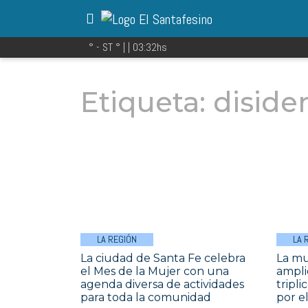
° - ST
° |
|
03:32
hs
Etiqueta:
diside
LA REGIÓN
LA 
La ciudad de Santa Fe celebra
La mu
el Mes de la Mujer con una
ampli
agenda diversa de actividades
tripli
para toda la comunidad
por e