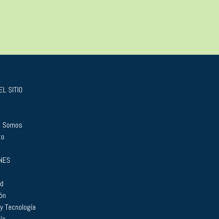
L SITIO
s Somos
to
NES
ad
ón
 y Tecnología
ía