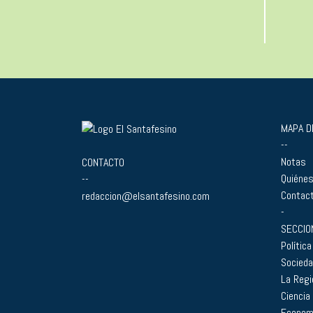
MAPA DE
--
Notas
CONTACTO
Quiéne
--
Contac
redaccion@elsantafesino.com
-
SECCIO
Política
Socied
La Regi
Ciencia
Econom