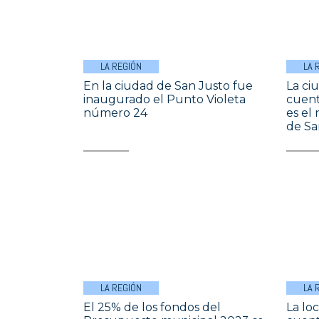
LA REGIÓN
LA 
En la ciudad de San Justo fue
La ci
inaugurado el Punto Violeta
cuent
número 24
es el
de Sa
LA REGIÓN
LA 
El 25% de los fondos del
La lo