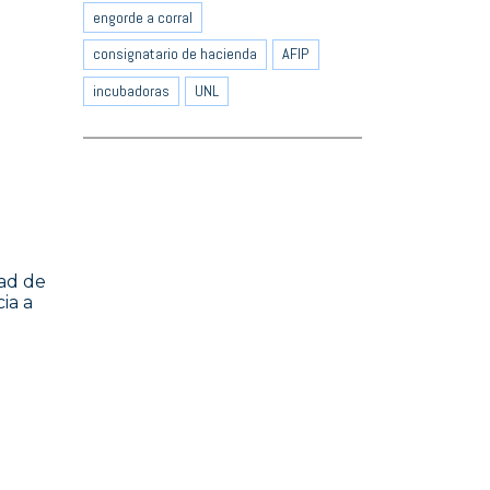
engorde a corral
consignatario de hacienda
AFIP
incubadoras
UNL
dad de
ia a