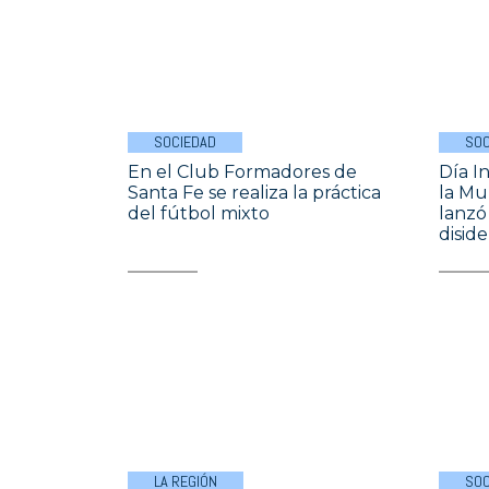
SOCIEDAD
SOC
En el Club Formadores de
Día I
Santa Fe se realiza la práctica
la Mu
del fútbol mixto
lanzó 
diside
LA REGIÓN
SOC