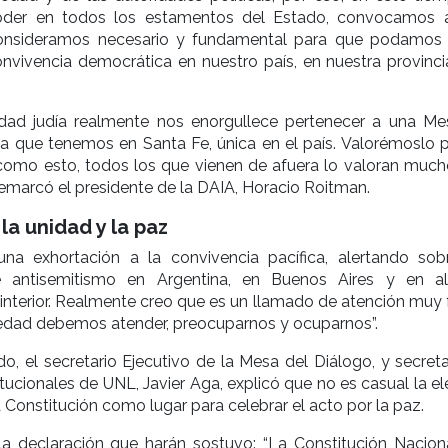
der en todos los estamentos del Estado, convocamos 
consideramos necesario y fundamental para que podamos 
nvivencia democrática en nuestro país, en nuestra provinci
ad judía realmente nos enorgullece pertenecer a una Me
a que tenemos en Santa Fe, única en el país. Valorémoslo 
 como esto, todos los que vienen de afuera lo valoran muc
remarcó el presidente de la DAIA, Horacio Roitman.
la unidad y la paz
na exhortación a la convivencia pacífica, alertando sob
e antisemitismo en Argentina, en Buenos Aires y en a
 interior. Realmente creo que es un llamado de atención muy 
dad debemos atender, preocuparnos y ocuparnos”.
 el secretario Ejecutivo de la Mesa del Diálogo, y secreta
itucionales de UNL, Javier Aga, explicó que no es casual la e
 Constitución como lugar para celebrar el acto por la paz.
 la declaración que harán sostuvo: “La Constitución Nacion