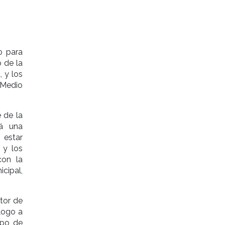
o para
o de la
, y los
 Medio
 de la
rá una
 estar
 y los
con la
cipal,
tor de
logo a
mpo de