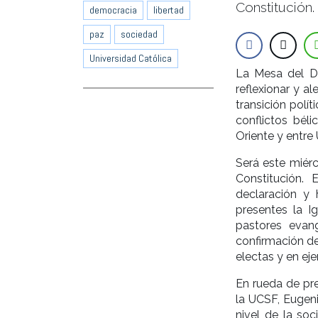
Constitución.
democracia
libertad
paz
sociedad
Universidad Católica
La Mesa del D
reflexionar y a
transición polí
conflictos bé
Oriente y entre 
Será este miér
Constitución.
declaración y 
presentes la Ig
pastores evang
confirmación de
electas y en ejer
En rueda de pre
la UCSF, Eugen
nivel de la soc