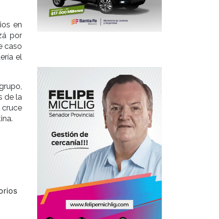
ios en
zá por
e caso
ría el
 grupo,
s de la
l cruce
ina.
orios