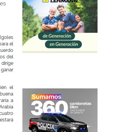
les
 (goles
para el
acuerdo
os del
 dirige
: ganar
ién el
 buena
aría a
Arabia
 cuatro
estará