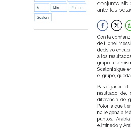
conjunto albi
Messi
México
Polonia
ante los pola
Scaloni
Con la confianz
de Lionel Messi
decisivo encuen
a los resultado
grupo a la mism
Scaloni sigue en
el grupo, queda
Para ganar el 
resultado del
diferencia de 
Polonia que tie
no le gana a Mé
puntos, Arabi
eliminado y Ara