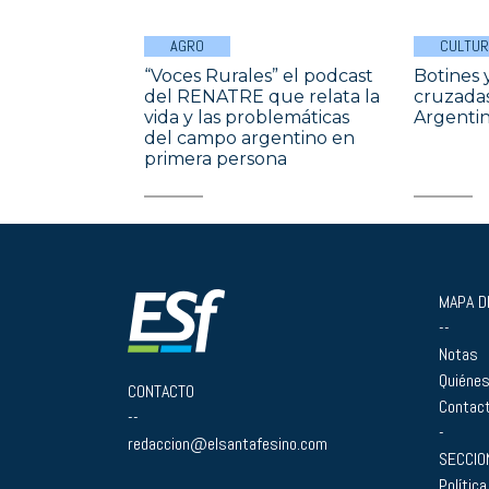
AGRO
CULTUR
“Voces Rurales” el podcast
Botines y
del RENATRE que relata la
cruzadas
vida y las problemáticas
Argentin
del campo argentino en
primera persona
MAPA DE
--
Notas
Quiéne
CONTACTO
Contac
--
-
redaccion@elsantafesino.com
SECCIO
Política