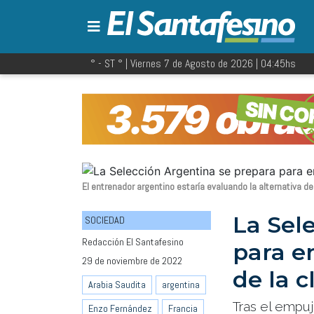
° - ST
° |
Viernes 7 de Agosto de 2026
|
04:45
hs
El entrenador argentino estaría evaluando la alternativa de 
La Sel
SOCIEDAD
Redacción El Santafesino
para e
29 de noviembre de 2022
de la c
Arabia Saudita
argentina
Tras el empuj
Enzo Fernández
Francia