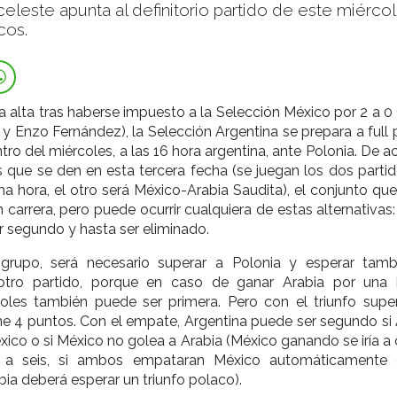
celeste apunta al definitorio partido de este miérco
cos.
a alta tras haberse impuesto a la Selección México por 2 a 0
 y Enzo Fernández), la Selección Argentina se prepara a full 
tro del miércoles, a las 16 hora argentina, ante Polonia. De 
s que se den en esta tercera fecha (se juegan los dos partid
a hora, el otro será México-Arabia Saudita), el conjunto que
 carrera, pero puede ocurrir cualquiera de estas alternativas
r segundo y hasta ser eliminado.
grupo, será necesario superar a Polonia y esperar tamb
 otro partido, porque en caso de ganar Arabia por una
goles también puede ser primera. Pero con el triunfo super
ne 4 puntos. Con el empate, Argentina puede ser segundo si 
xico o si México no golea a Arabia (México ganando se iría a
a a seis, si ambos empataran México automáticamente 
bia deberá esperar un triunfo polaco).