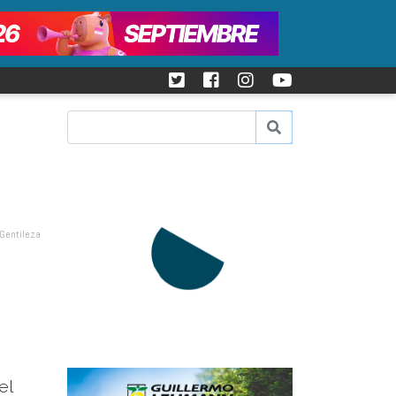
 Gentileza
a
el