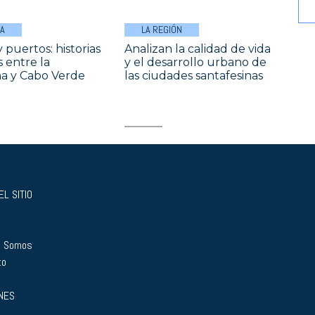
A
LA REGIÓN
 puertos: historias
Analizan la calidad de vida
 entre la
y el desarrollo urbano de
a y Cabo Verde
las ciudades santafesinas
L SITIO
s Somos
to
NES