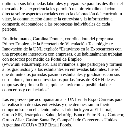
optimizar sus búsquedas laborales y prepararse para los desafíos del
mercado. Esta experiencia les permitió recibir retroalimentación
directa sobre aspectos cruciales como la elaboración del currículum
vitae, la comunicación durante la entrevista y la información a
compartir, adaptándose a las propuestas individuales de cada
persona.
En dicho marco, Carolina Donnet, coordinadora del programa
Primer Empleo, de la Secretaria de Vinculación Tecnológica e
Innovación de la UNL explicó: “Estuvimos en la Expocarreras con
una propuesta interactiva con empresas, que habitualmente trabajan
con nosotros por medio de Portal de Empleo
(www.unl.edu.ar/empleo). Las invitamos a que participen y formen
a los graduados y a los estudiantes en entrevistas laborales, fue así
que durante dos jornadas pasaron estudiantes y graduados con sus
currículums, fueron entrevistados por las áreas de RRHH de estas
empresas de primera línea, quienes tuvieron la posibilidad de
conocerlos y contactarlos”.
Las empresas que acompañaron a la UNL en la Expo Carreras para
la realización de estas entrevistas y que demuestran un fuerte
compromiso con el talento universitario incluyen a: El Litoral,
Grupo SIE, Jerárquicos Salud, Marfrig, Banco Entre Ríos, Cartocor,
Grupo Aliar, Casino Santa Fe, Compañía de Cervecerías Unidas
Argentina (CCU) y BRF Brasil Foods.