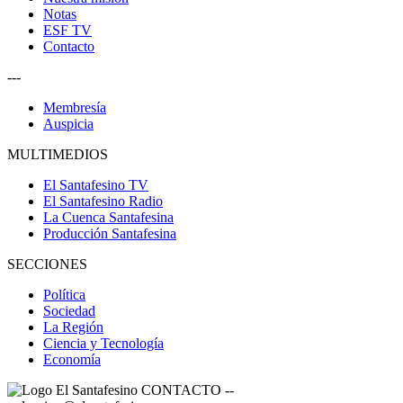
Notas
ESF TV
Contacto
---
Membresía
Auspicia
MULTIMEDIOS
El Santafesino TV
El Santafesino Radio
La Cuenca Santafesina
Producción Santafesina
SECCIONES
Política
Sociedad
La Región
Ciencia y Tecnología
Economía
CONTACTO
--