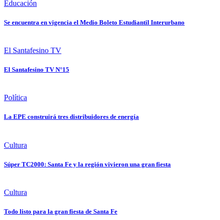
Educación
Se encuentra en vigencia el Medio Boleto Estudiantil Interurbano
El Santafesino TV
El Santafesino TV N°15
Política
La EPE construirá tres distribuidores de energía
Cultura
Súper TC2000: Santa Fe y la región vivieron una gran fiesta
Cultura
Todo listo para la gran fiesta de Santa Fe