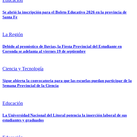
Educación
Se abrió la inscripción para el Boleto Educativo 2026 en la provincia de
Santa Fe
La Región
Debido al pronóstico de lluvias, la Fiesta Provincial del Estudiante en
Coronda se adelanta al viernes 19 de septiembre
Ciencia y Tecnología
Sigue abierta la convocatoria para que las escuelas puedan participar de la
Semana Provincial de la Ciencia
Educación
La Universidad Nacional del Litoral potencia la inserción laboral de sus
estudiantes y graduados