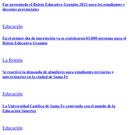
Fue presentado el Boleto Educativo Gratuito 2022 para los estudiantes y
docentes provinciales
Educación
En el primer día de inscripción ya se registraron 65.000 personas para el
Boleto Educativo Gratuito
La Región
Se reactivó la demanda de alquileres para estudiantes terciarios y
universitarios en la ciudad de Santa Fe
Educación
La Universidad Católica de Santa Fe conectada con el mundo de la
Educación Superior
Educación