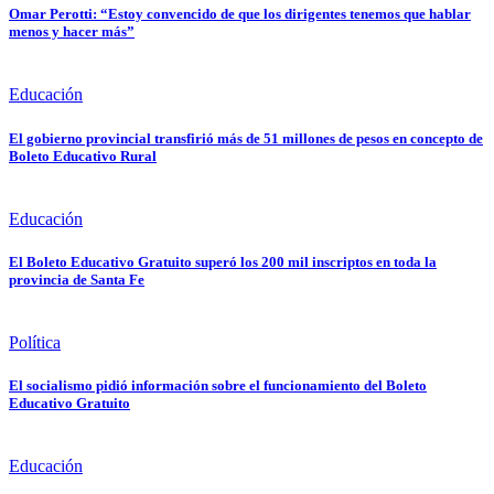
Omar Perotti: “Estoy convencido de que los dirigentes tenemos que hablar
menos y hacer más”
Educación
El gobierno provincial transfirió más de 51 millones de pesos en concepto de
Boleto Educativo Rural
Educación
El Boleto Educativo Gratuito superó los 200 mil inscriptos en toda la
provincia de Santa Fe
Política
El socialismo pidió información sobre el funcionamiento del Boleto
Educativo Gratuito
Educación