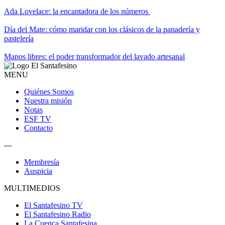
Ada Lovelace: la encantadora de los números
Día del Mate: cómo maridar con los clásicos de la panadería y
pastelería
Manos libres: el poder transformador del lavado artesanal
MENU
Quiénes Somos
Nuestra misión
Notas
ESF TV
Contacto
---
Membresía
Auspicia
MULTIMEDIOS
El Santafesino TV
El Santafesino Radio
La Cuenca Santafesina