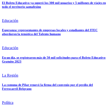
El Boleto Educativo ya superó los 300 mil usuarios y 5 millones de viajes en
todo el territorio santafesino
Educación
Esperanza: representantes de empresas locales y estudiantes del ITEC
abordaron la temática del Talento humano
Educación
En un día, se registraron más de 50 mil solicitudes para el Boleto Educativo
Gratuito 2023
La Región
La comuna de Pilar renovó la firma del convenio por el predio del
Ferrocarril Belgrano
Política