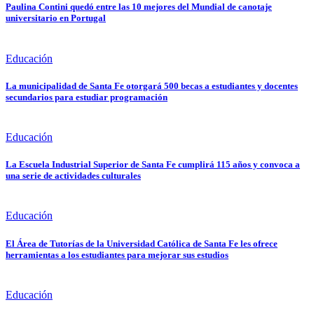
Paulina Contini quedó entre las 10 mejores del Mundial de canotaje
universitario en Portugal
Educación
La municipalidad de Santa Fe otorgará 500 becas a estudiantes y docentes
secundarios para estudiar programación
Educación
La Escuela Industrial Superior de Santa Fe cumplirá 115 años y convoca a
una serie de actividades culturales
Educación
El Área de Tutorías de la Universidad Católica de Santa Fe les ofrece
herramientas a los estudiantes para mejorar sus estudios
Educación