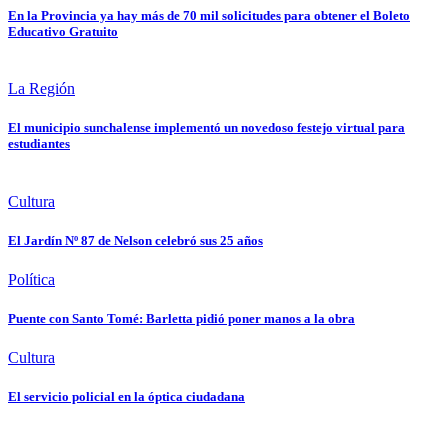
En la Provincia ya hay más de 70 mil solicitudes para obtener el Boleto
Educativo Gratuito
La Región
El municipio sunchalense implementó un novedoso festejo virtual para
estudiantes
Cultura
El Jardín Nº 87 de Nelson celebró sus 25 años
Política
Puente con Santo Tomé: Barletta pidió poner manos a la obra
Cultura
El servicio policial en la óptica ciudadana