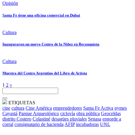
Opinión
Santa Fe tiene una oficina comercial en Dubai
Cultura
Inauguraron un nuevo Centro de la Niñez en Reconquista
Cultura
Muestra del Centro Argentino del Libro de Artista
1
2
»
ETIQUETAS
cine
cultura
Cine América
emprendedores
Santa Fe Activa
pymes
Cayastá
Parque Arqueológico
ciclovía
obra pública
Geoceldas
distrito Costero
Colastiné
desagües pluviales
Senasa
engorde a
corral
consignatario de hacienda
AFIP
incubadoras
UNL