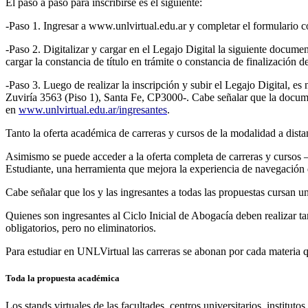
El paso a paso para inscribirse es el siguiente:
-Paso 1. Ingresar a www.unlvirtual.edu.ar y completar el formulario c
-Paso 2. Digitalizar y cargar en el Legajo Digital la siguiente docume
cargar la constancia de título en trámite o constancia de finalización 
-Paso 3. Luego de realizar la inscripción y subir el Legajo Digita
Zuviría 3563 (Piso 1), Santa Fe, CP3000-. Cabe señalar que la documen
en
www.unlvirtual.edu.ar/ingresantes
.
Tanto la oferta académica de carreras y cursos de la modalidad a dista
Asimismo se puede acceder a la oferta completa de carreras y cursos 
Estudiante, una herramienta que mejora la experiencia de navegación 
Cabe señalar que los y las ingresantes a todas las propuestas cursan un
Quienes son ingresantes al Ciclo Inicial de Abogacía deben realizar ta
obligatorios, pero no eliminatorios.
Para estudiar en UNLVirtual las carreras se abonan por cada materia qu
Toda la propuesta académica
Los stands virtuales de las facultades, centros universitarios, institu