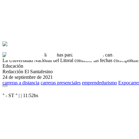
La Universidad Nacional del Litoral confirmó las fechas correspondient
Educación
Redacción El Santafesino
24 de septiembre de 2021
carreras a distancia
carreras presenciales
emprendedurismo
Expocarre
° - ST
° |
|
11:52
hs