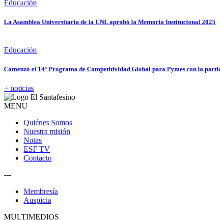
Educación
La Asamblea Universitaria de la UNL aprobó la Memoria Institucional 2025
Educación
Comenzó el 14° Programa de Competitividad Global para Pymes con la partic
+ noticias
MENU
Quiénes Somos
Nuestra misión
Notas
ESF TV
Contacto
---
Membresía
Auspicia
MULTIMEDIOS