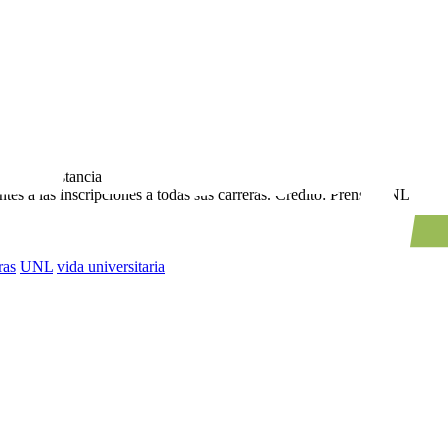
es a las inscripciones a todas sus carreras.
Crédito: Prensa UNL
ras
UNL
vida universitaria