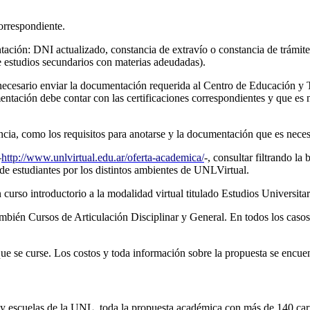
orrespondiente.
ntación: DNI actualizado, constancia de extravío o constancia de trámit
de estudios secundarios con materias adeudadas).
l, es necesario enviar la documentación requerida al Centro de Educac
tación debe contar con las certificaciones correspondientes y que es ne
ncia, como los requisitos para anotarse y la documentación que es neces
–
http://www.unlvirtual.edu.ar/oferta-academica/
-, consultar filtrando l
de estudiantes por los distintos ambientes de UNLVirtual.
 curso introductorio a la modalidad virtual titulado Estudios Universita
mbién Cursos de Articulación Disciplinar y General. En todos los casos 
e se curse. Los costos y toda información sobre la propuesta se encuent
tos y escuelas de la UNL, toda la propuesta académica con más de 140 carr