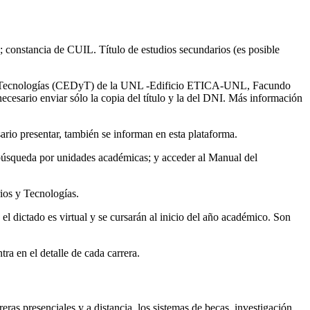
e; constancia de CUIL. Título de estudios secundarios (es posible
ión y Tecnologías (CEDyT) de la UNL -Edificio ETICA-UNL, Facundo
cesario enviar sólo la copia del título y la del DNI. Más información
ario presentar, también se informan en esta plataforma.
a búsqueda por unidades académicas; y acceder al Manual del
rios y Tecnologías.
el dictado es virtual y se cursarán al inicio del año académico. Son
ra en el detalle de cada carrera.
eras presenciales y a distancia, los sistemas de becas, investigación,