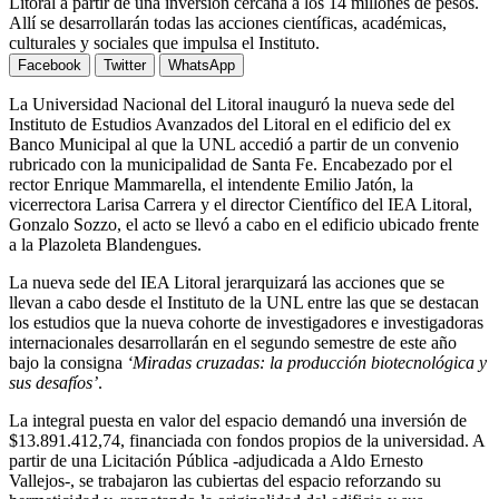
Litoral a partir de una inversión cercana a los 14 millones de pesos.
Allí se desarrollarán todas las acciones científicas, académicas,
culturales y sociales que impulsa el Instituto.
Facebook
Twitter
WhatsApp
La Universidad Nacional del Litoral inauguró la nueva sede del
Instituto de Estudios Avanzados del Litoral en el edificio del ex
Banco Municipal al que la UNL accedió a partir de un convenio
rubricado con la municipalidad de Santa Fe. Encabezado por el
rector Enrique Mammarella, el intendente Emilio Jatón, la
vicerrectora Larisa Carrera y el director Científico del IEA Litoral,
Gonzalo Sozzo, el acto se llevó a cabo en el edificio ubicado frente
a la Plazoleta Blandengues.
La nueva sede del IEA Litoral jerarquizará las acciones que se
llevan a cabo desde el Instituto de la UNL entre las que se destacan
los estudios que la nueva cohorte de investigadores e investigadoras
internacionales desarrollarán en el segundo semestre de este año
bajo la consigna
‘Miradas cruzadas: la producción biotecnológica y
sus desafíos’
.
La integral puesta en valor del espacio demandó una inversión de
$13.891.412,74, financiada con fondos propios de la universidad. A
partir de una Licitación Pública -adjudicada a Aldo Ernesto
Vallejos-, se trabajaron las cubiertas del espacio reforzando su