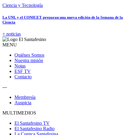
Ciencia y Tecnología
La UNL y el CONICET preparan una nueva edición de la Semana de la
Ciencia
+ noticias
MENU
Quiénes Somos
Nuestra misión
Notas
ESF TV
Contacto
---
Membresía
Auspicia
MULTIMEDIOS
El Santafesino TV
El Santafesino Radio
La Cuenca Santafesina