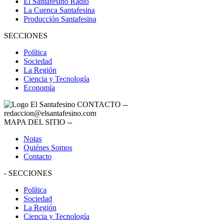
El Santafesino Radio
La Cuenca Santafesina
Producción Santafesina
SECCIONES
Política
Sociedad
La Región
Ciencia y Tecnología
Economía
CONTACTO
--
redaccion@elsantafesino.com
MAPA DEL SITIO
--
Notas
Quiénes Somos
Contacto
-
SECCIONES
Política
Sociedad
La Región
Ciencia y Tecnología