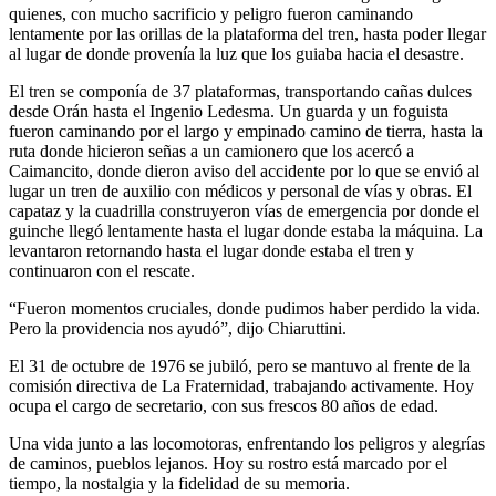
quienes, con mucho sacrificio y peligro fueron caminando
lentamente por las orillas de la plataforma del tren, hasta poder llegar
al lugar de donde provenía la luz que los guiaba hacia el desastre.
El tren se componía de 37 plataformas, transportando cañas dulces
desde Orán hasta el Ingenio Ledesma. Un guarda y un foguista
fueron caminando por el largo y empinado camino de tierra, hasta la
ruta donde hicieron señas a un camionero que los acercó a
Caimancito, donde dieron aviso del accidente por lo que se envió al
lugar un tren de auxilio con médicos y personal de vías y obras. El
capataz y la cuadrilla construyeron vías de emergencia por donde el
guinche llegó lentamente hasta el lugar donde estaba la máquina. La
levantaron retornando hasta el lugar donde estaba el tren y
continuaron con el rescate.
“Fueron momentos cruciales, donde pudimos haber perdido la vida.
Pero la providencia nos ayudó”, dijo Chiaruttini.
El 31 de octubre de 1976 se jubiló, pero se mantuvo al frente de la
comisión directiva de La Fraternidad, trabajando activamente. Hoy
ocupa el cargo de secretario, con sus frescos 80 años de edad.
Una vida junto a las locomotoras, enfrentando los peligros y alegrías
de caminos, pueblos lejanos. Hoy su rostro está marcado por el
tiempo, la nostalgia y la fidelidad de su memoria.