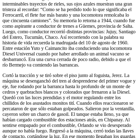
interminables trayectos de rieles, sus ojos azules muestran una gran
tristeza al recordar: “Como se ha perdido todo lo que significaba el
Ferrocarril, el flete fue más barato y una locomotora remolcaba lo
que cincuenta camiones”. Su memoria lo retorna a 1944, cuando fue
como aspirante a conductor de trenes a Güemes, provincia de Salta.
Luego, como conductor recorrió distintas provincias: Jujuy, Santiago
del Estero, Tucumán, Chaco. Así recorriendo con la palabra su
historia de vida recuerda la madrugada del 10 de agosto de 1960.
Entre estación Yuto y Caimancito iba conduciendo una locomotora
Diesel Universal cuando por haber arrollado un animal vacuno se
desbarrancó. Era una curva cerrada de poco radio, debido a que el
río Bermejo va comiendo las barrancas.
Cortó la tracción y se tiró sobre el piso junto al foguista, Jerez. La
máquina se desenganchó del tren al desprenderse del primer vogue y
eje, fue rodando por la barranca hasta lo profundo de un monte de
cedros y quebrachos blancos y colorados que frenaron a la Diesel.
Quedó con las luces prendidas y el motor regulando entre los
chillidos de los asustados monitos tití. Cuando ellos reaccionaron se
percataron de que sólo estaban golpeados. Salieron por la ventanilla,
cayeron sobre un charco de gasoil. El tanque estaba lleno, ya que
habían cargado combustible dos estaciones atrás, en Chipanay. Al
sentirse empapado por el combustible, Orlando se vio desesperado
aunque no había fuego. Regresó a la máquina, cerró todas las llaves
de contacto, cortándose la luz. En ese momento llegaban los guardas