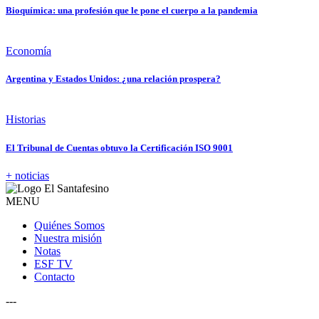
Bioquímica: una profesión que le pone el cuerpo a la pandemia
Economía
Argentina y Estados Unidos: ¿una relación prospera?
Historias
El Tribunal de Cuentas obtuvo la Certificación ISO 9001
+ noticias
MENU
Quiénes Somos
Nuestra misión
Notas
ESF TV
Contacto
---