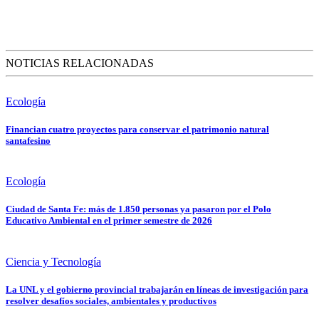
NOTICIAS RELACIONADAS
Ecología
Financian cuatro proyectos para conservar el patrimonio natural
santafesino
Ecología
Ciudad de Santa Fe: más de 1.850 personas ya pasaron por el Polo
Educativo Ambiental en el primer semestre de 2026
Ciencia y Tecnología
La UNL y el gobierno provincial trabajarán en líneas de investigación para
resolver desafíos sociales, ambientales y productivos