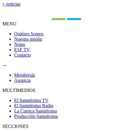
+ noticias
MENU
Quiénes Somos
Nuestra misión
Notas
ESF TV
Contacto
---
Membresía
Auspicia
MULTIMEDIOS
El Santafesino TV
El Santafesino Radio
La Cuenca Santafesina
Producción Santafesina
SECCIONES