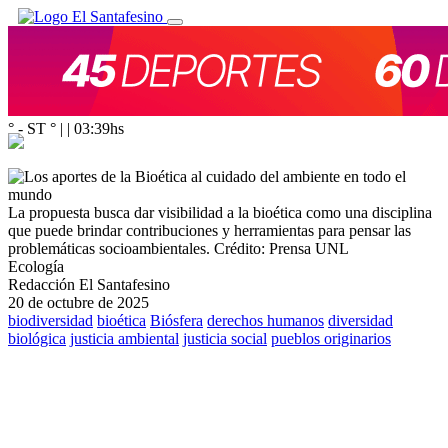
° - ST
° |
|
03:39
hs
La propuesta busca dar visibilidad a la bioética como una disciplina
que puede brindar contribuciones y herramientas para pensar las
problemáticas socioambientales.
Crédito: Prensa UNL
Ecología
Redacción El Santafesino
20 de octubre de 2025
biodiversidad
bioética
Biósfera
derechos humanos
diversidad
biológica
justicia ambiental
justicia social
pueblos originarios