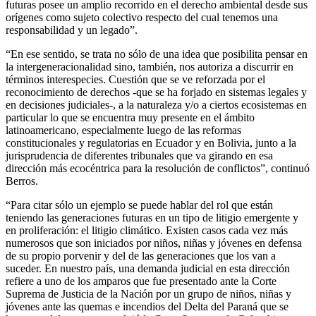
futuras posee un amplio recorrido en el derecho ambiental desde sus
orígenes como sujeto colectivo respecto del cual tenemos una
responsabilidad y un legado”.
“En ese sentido, se trata no sólo de una idea que posibilita pensar en
la intergeneracionalidad sino, también, nos autoriza a discurrir en
términos interespecies. Cuestión que se ve reforzada por el
reconocimiento de derechos -que se ha forjado en sistemas legales y
en decisiones judiciales-, a la naturaleza y/o a ciertos ecosistemas en
particular lo que se encuentra muy presente en el ámbito
latinoamericano, especialmente luego de las reformas
constitucionales y regulatorias en Ecuador y en Bolivia, junto a la
jurisprudencia de diferentes tribunales que va girando en esa
dirección más ecocéntrica para la resolución de conflictos”, continuó
Berros.
“Para citar sólo un ejemplo se puede hablar del rol que están
teniendo las generaciones futuras en un tipo de litigio emergente y
en proliferación: el litigio climático. Existen casos cada vez más
numerosos que son iniciados por niños, niñas y jóvenes en defensa
de su propio porvenir y del de las generaciones que los van a
suceder. En nuestro país, una demanda judicial en esta dirección
refiere a uno de los amparos que fue presentado ante la Corte
Suprema de Justicia de la Nación por un grupo de niños, niñas y
jóvenes ante las quemas e incendios del Delta del Paraná que se