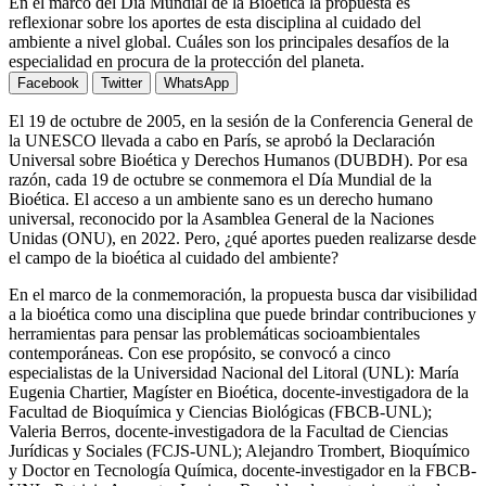
En el marco del Día Mundial de la Bioética la propuesta es
reflexionar sobre los aportes de esta disciplina al cuidado del
ambiente a nivel global. Cuáles son los principales desafíos de la
especialidad en procura de la protección del planeta.
Facebook
Twitter
WhatsApp
El 19 de octubre de 2005, en la sesión de la Conferencia General de
la UNESCO llevada a cabo en París, se aprobó la Declaración
Universal sobre Bioética y Derechos Humanos (DUBDH). Por esa
razón, cada 19 de octubre se conmemora el Día Mundial de la
Bioética. El acceso a un ambiente sano es un derecho humano
universal, reconocido por la Asamblea General de la Naciones
Unidas (ONU), en 2022. Pero, ¿qué aportes pueden realizarse desde
el campo de la bioética al cuidado del ambiente?
En el marco de la conmemoración, la propuesta busca dar visibilidad
a la bioética como una disciplina que puede brindar contribuciones y
herramientas para pensar las problemáticas socioambientales
contemporáneas. Con ese propósito, se convocó a cinco
especialistas de la Universidad Nacional del Litoral (UNL): María
Eugenia Chartier, Magíster en Bioética, docente-investigadora de la
Facultad de Bioquímica y Ciencias Biológicas (FBCB-UNL);
Valeria Berros, docente-investigadora de la Facultad de Ciencias
Jurídicas y Sociales (FCJS-UNL); Alejandro Trombert, Bioquímico
y Doctor en Tecnología Química, docente-investigador en la FBCB-