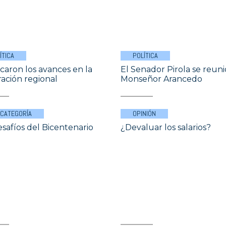
ÍTICA
POLÍTICA
caron los avances en la
El Senador Pirola se reun
ración regional
Monseñor Arancedo
 CATEGORÍA
OPINIÓN
esafíos del Bicentenario
¿Devaluar los salarios?