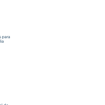
s para
ia