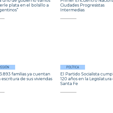
ía uno de gobierno vamos
Primer Encuentro Nacion
rle plata en el bolsillo a
Ciudades Progresistas
rgentinos”
Intermedias
REGIÓN
POLÍTICA
3.893 familias ya cuentan
El Partido Socialista cump
 escritura de sus viviendas
120 años en la Legislatura
Santa Fe