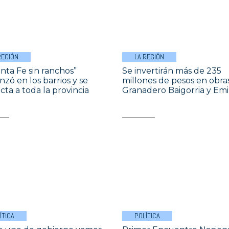
REGIÓN
LA REGIÓN
anta Fe sin ranchos”
Se invertirán más de 235
zó en los barrios y se
millones de pesos en obra
cta a toda la provincia
Granadero Baigorria y Emil
ÍTICA
POLÍTICA