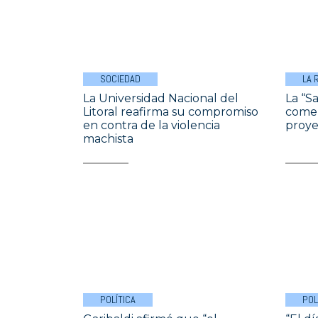
SOCIEDAD
LA 
La Universidad Nacional del
La “S
Litoral reafirma su compromiso
comen
en contra de la violencia
proye
machista
POLÍTICA
POL