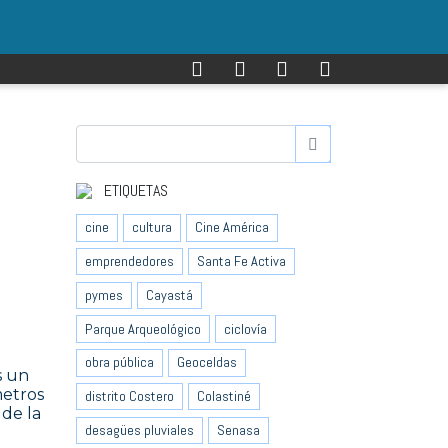
ETIQUETAS
cine
cultura
Cine América
emprendedores
Santa Fe Activa
pymes
Cayastá
Parque Arqueológico
ciclovía
obra pública
Geoceldas
s un
metros
distrito Costero
Colastiné
 de la
desagües pluviales
Senasa