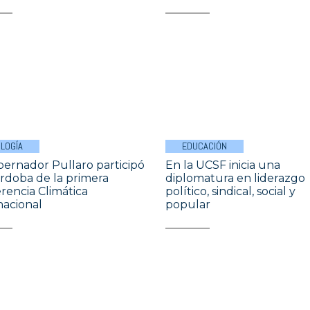
LOGÍA
EDUCACIÓN
bernador Pullaro participó
En la UCSF inicia una
rdoba de la primera
diplomatura en liderazgo
rencia Climática
político, sindical, social y
nacional
popular