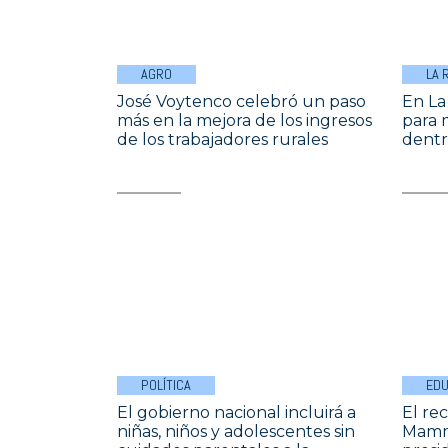
AGRO
LA 
José Voytenco celebró un paso
En La
más en la mejora de los ingresos
para m
de los trabajadores rurales
dentr
POLÍTICA
EDU
El gobierno nacional incluirá a
El re
niñas, niños y adolescentes sin
Mamma