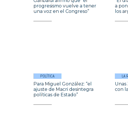
Garibaldi afirmó que “el
“El d
progresismo vuelve a tener
a pone
una voz en el Congreso”
los a
POLÍTICA
LA 
Para Miguel González: “el
Unas 
ajuste de Macri desintegra
con la
políticas de Estado”