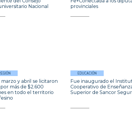
dente del Consejo
Fe+Conectada a los diput
universitario Nacional
provinciales
REGIÓN
EDUCACIÓN
marzo y abril se licitaron
Fue inaugurado el Institu
 por más de $2.600
Cooperativo de Enseñanz
es en todo el territorio
Superior de Sancor Segur
fesino