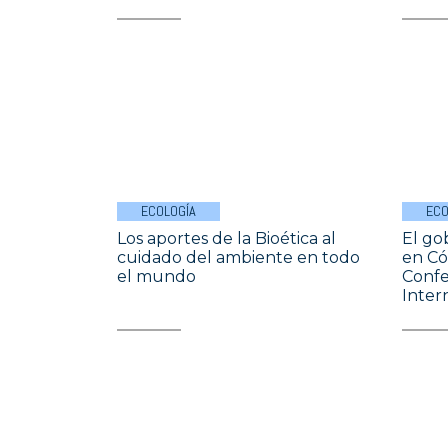
ECOLOGÍA
ECO
Los aportes de la Bioética al
El go
cuidado del ambiente en todo
en Có
el mundo
Confe
Inter