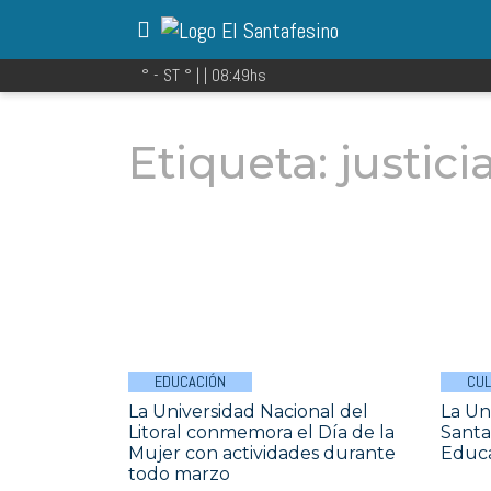
° - ST
° |
|
08:49
hs
Etiqueta:
justici
EDUCACIÓN
CU
La Universidad Nacional del
La Un
Litoral conmemora el Día de la
Santa
Mujer con actividades durante
Educ
todo marzo