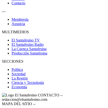
Contacto
---
Membresía
Auspicia
MULTIMEDIOS
El Santafesino TV
El Santafesino Radio
La Cuenca Santafesina
Producción Santafesina
SECCIONES
Política
Sociedad
La Región
Ciencia y Tecnología
Economía
CONTACTO
--
redaccion@elsantafesino.com
MAPA DEL SITIO
--