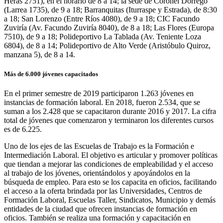
Heras 2751), en el horario de 8 a 14; la sede de Coronel Dorrego
(Larrea 1735), de 9 a 18; Barranquitas (Iturraspe y Estrada), de 8:30
a 18; San Lorenzo (Entre Ríos 4080), de 9 a 18; CIC Facundo
Zuviría (Av. Facundo Zuviría 8040), de 8 a 18; Las Flores (Europa
7510), de 9 a 18; Polideportivo La Tablada (Av. Teniente Loza
6804), de 8 a 14; Polideportivo de Alto Verde (Aristóbulo Quiroz,
manzana 5), de 8 a 14.
Más de 6.000 jóvenes capacitados
En el primer semestre de 2019 participaron 1.263 jóvenes en
instancias de formación laboral. En 2018, fueron 2.534, que se
suman a los 2.428 que se capacitaron durante 2016 y 2017. La cifra
total de jóvenes que comenzaron y terminaron los diferentes cursos
es de 6.225.
Uno de los ejes de las Escuelas de Trabajo es la Formación e
Intermediación Laboral. El objetivo es articular y promover políticas
que tiendan a mejorar las condiciones de empleabilidad y el acceso
al trabajo de los jóvenes, orientándolos y apoyándolos en la
búsqueda de empleo. Para esto se los capacita en oficios, facilitando
el acceso a la oferta brindada por las Universidades, Centros de
Formación Laboral, Escuelas Taller, Sindicatos, Municipio y demás
entidades de la ciudad que ofrecen instancias de formación en
oficios. También se realiza una formación y capacitación en