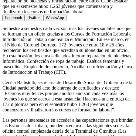
reparación de bicicletas y refrigeración, entre otros. Cabe destacar
que en el semestre hubo 1.263 jóvenes que comenzaron y
finalizaron los cursos de formación laboral.
Facebook
Twitter
WhatsApp
Semestre a semestre, cada vez son más los jóvenes santafesinos que
se forman en un oficio gracias a los Cursos de Formación Laboral e
Introducción al Trabajo que realiza el Municipio. En ese marco, en
el Nido de Coronel Dorrego, 172 jóvenes de entre 18 y 25 años
recibieron los certificados que acreditan su idoneidad en un oficio.
En esta ocasión, los cursos dictados fueron: reparación de bicicletas,
Informática, Confección de ropa de trabajo, Estética femenina y
masculina, Empleado de comercio, Auxiliar en refrigeración y Curso
de Introducción al Trabajo (CIT).
Cecilia Battistutti, secretaria de Desarrollo Social del Gobierno de la
Ciudad participó del acto de entrega de certificados y destacó:
“Estamos muy felices porque año tras año son cada vez más los
jóvenes los que se acerca a esta instancia. Hacemos una entrega de
172 diplomas pero en el semestre hubo 1.263 jóvenes que
comenzaron y finalizaron los cursos de formación laboral”.
Las personas interesadas en acceder a las capacitaciones que brindan
las Escuelas de Trabajo, pueden acercarse a las siguientes sedes: la
oficina central emplazada detrás de la Terminal de Ómnibus (Las