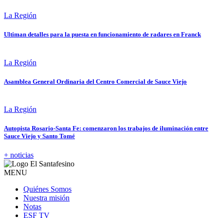
La Región
Ultiman detalles para la puesta en funcionamiento de radares en Franck
La Región
Asamblea General Ordinaria del Centro Comercial de Sauce Viejo
La Región
Autopista Rosario-Santa Fe: comenzaron los trabajos de iluminación entre
Sauce Viejo y Santo Tomé
+ noticias
MENU
Quiénes Somos
Nuestra misión
Notas
ESF TV