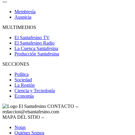
---
Membresía
Auspicia
MULTIMEDIOS
El Santafesino TV
El Santafesino Radio
La Cuenca Santafesina
Producción Santafesina
SECCIONES
Política
Sociedad
La Región
Ciencia y Tecnología
Economía
CONTACTO
--
redaccion@elsantafesino.com
MAPA DEL SITIO
--
Notas
Quiénes Somos