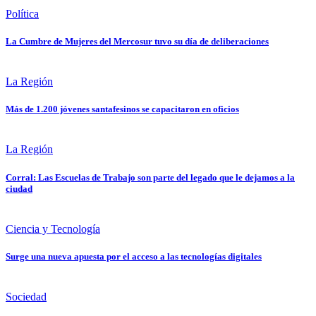
Política
La Cumbre de Mujeres del Mercosur tuvo su día de deliberaciones
La Región
Más de 1.200 jóvenes santafesinos se capacitaron en oficios
La Región
Corral: Las Escuelas de Trabajo son parte del legado que le dejamos a la
ciudad
Ciencia y Tecnología
Surge una nueva apuesta por el acceso a las tecnologías digitales
Sociedad