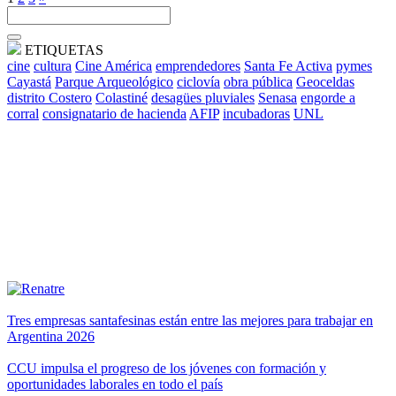
ETIQUETAS
cine
cultura
Cine América
emprendedores
Santa Fe Activa
pymes
Cayastá
Parque Arqueológico
ciclovía
obra pública
Geoceldas
distrito Costero
Colastiné
desagües pluviales
Senasa
engorde a
corral
consignatario de hacienda
AFIP
incubadoras
UNL
Tres empresas santafesinas están entre las mejores para trabajar en
Argentina 2026
CCU impulsa el progreso de los jóvenes con formación y
oportunidades laborales en todo el país