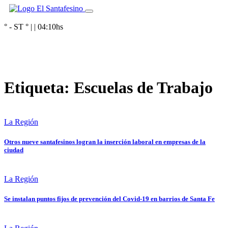
° - ST
° |
|
04:10
hs
Etiqueta:
Escuelas de Trabajo
La Región
Otros nueve santafesinos logran la inserción laboral en empresas de la
ciudad
La Región
Se instalan puntos fijos de prevención del Covid-19 en barrios de Santa Fe