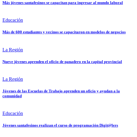
Más jóvenes santafesinos se capacitan para ingresar al mundo laboral
Educación
Más de 600 estudiantes y vecinos se capacitaron en modelos de negocios
La Región
Nueve jóvenes aprenden el oficio de panadero en la capital provincial
La Región
Jóvenes de las Escuelas de Trabajo aprenden un oficio y ayudan a la
comunidad
Educación
Jóvenes santafesinos realizan el curso de programación Digit@lers