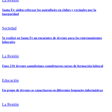
La Región
Santa Fe: piden reforzar los patrullajes en clubes y vecinales por la
inseguridad
Sociedad
Se realizó en Santa Fe un encuentro de jóvenes para los entrenamientos
laborales
La Región
Unos 216 jóvenes santafesinos completaron cursos de formación laboral
Educación
Un grupo de jóvenes se capacitaron en diferentes lenguajes informáticos
La Región