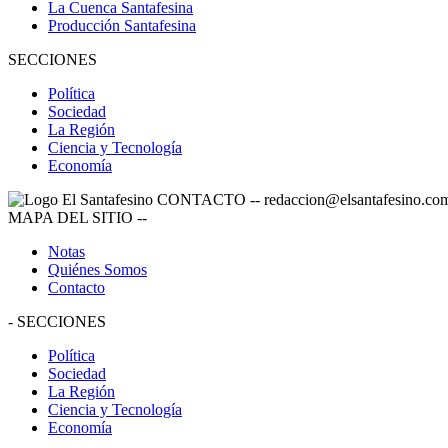
La Cuenca Santafesina
Producción Santafesina
SECCIONES
Política
Sociedad
La Región
Ciencia y Tecnología
Economía
CONTACTO
--
redaccion@elsantafesino.co
MAPA DEL SITIO
--
Notas
Quiénes Somos
Contacto
-
SECCIONES
Política
Sociedad
La Región
Ciencia y Tecnología
Economía