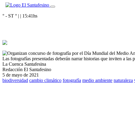
° - ST
° |
|
15:41
hs
Las fotografías presentadas deberán narrar historias que inviten a las 
La Cuenca Santafesina
Redacción El Santafesino
5 de mayo de 2021
biodiversidad
cambio climático
fotografía
medio ambiente
naturaleza