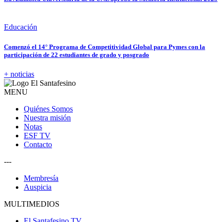
Educación
Comenzó el 14° Programa de Competitividad Global para Pymes con la
participación de 22 estudiantes de grado y posgrado
+ noticias
MENU
Quiénes Somos
Nuestra misión
Notas
ESF TV
Contacto
---
Membresía
Auspicia
MULTIMEDIOS
El Santafesino TV