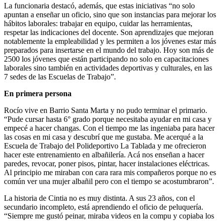
La funcionaria destacó, además, que estas iniciativas “no solo
apuntan a enseñar un oficio, sino que son instancias para mejorar los
hábitos laborales: trabajar en equipo, cuidar las herramientas,
respetar las indicaciones del docente. Son aprendizajes que mejoran
notablemente la empleabilidad y les permiten a los jóvenes estar más
preparados para insertarse en el mundo del trabajo. Hoy son más de
2500 los jóvenes que están participando no solo en capacitaciones
laborales sino también en actividades deportivas y culturales, en las
7 sedes de las Escuelas de Trabajo”.
En primera persona
Rocío vive en Barrio Santa Marta y no pudo terminar el primario.
“Pude cursar hasta 6° grado porque necesitaba ayudar en mi casa y
empecé a hacer changas. Con el tiempo me las ingeniaba para hacer
las cosas en mi casa y descubrí que me gustaba. Me acerqué a la
Escuela de Trabajo del Polideportivo La Tablada y me ofrecieron
hacer este entrenamiento en albañilería. Acá nos enseñan a hacer
paredes, revocar, poner pisos, pintar, hacer instalaciones eléctricas.
Al principio me miraban con cara rara mis compañeros porque no es
común ver una mujer albañil pero con el tiempo se acostumbraron”.
La historia de Cintia no es muy distinta. A sus 23 años, con el
secundario incompleto, está aprendiendo el oficio de peluquería.
“Siempre me gustó peinar, miraba videos en la compu y copiaba los