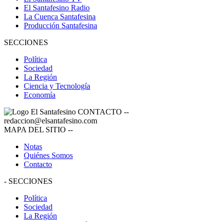
El Santafesino Radio
La Cuenca Santafesina
Producción Santafesina
SECCIONES
Política
Sociedad
La Región
Ciencia y Tecnología
Economía
CONTACTO
--
redaccion@elsantafesino.com
MAPA DEL SITIO
--
Notas
Quiénes Somos
Contacto
-
SECCIONES
Política
Sociedad
La Región