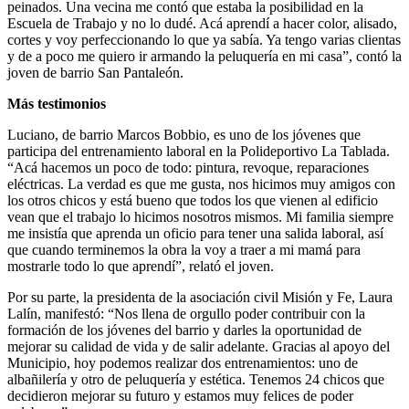
peinados. Una vecina me contó que estaba la posibilidad en la
Escuela de Trabajo y no lo dudé. Acá aprendí a hacer color, alisado,
cortes y voy perfeccionando lo que ya sabía. Ya tengo varias clientas
y de a poco me quiero ir armando la peluquería en mi casa”, contó la
joven de barrio San Pantaleón.
Más testimonios
Luciano, de barrio Marcos Bobbio, es uno de los jóvenes que
participa del entrenamiento laboral en la Polideportivo La Tablada.
“Acá hacemos un poco de todo: pintura, revoque, reparaciones
eléctricas. La verdad es que me gusta, nos hicimos muy amigos con
los otros chicos y está bueno que todos los que vienen al edificio
vean que el trabajo lo hicimos nosotros mismos. Mi familia siempre
me insistía que aprenda un oficio para tener una salida laboral, así
que cuando terminemos la obra la voy a traer a mi mamá para
mostrarle todo lo que aprendí”, relató el joven.
Por su parte, la presidenta de la asociación civil Misión y Fe, Laura
Lalín, manifestó: “Nos llena de orgullo poder contribuir con la
formación de los jóvenes del barrio y darles la oportunidad de
mejorar su calidad de vida y de salir adelante. Gracias al apoyo del
Municipio, hoy podemos realizar dos entrenamientos: uno de
albañilería y otro de peluquería y estética. Tenemos 24 chicos que
decidieron mejorar su futuro y estamos muy felices de poder