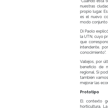
“Cuando esta te
nuestras ciudad
propio lugar. E
es el nuevo co
modo conjunto 
Di Paolo explic
la UTN, cuyo pr
que correspond
intendente, po
conocimiento”.
Vallejos, por ú
beneficio de
regional. Si po
también vamos 
mejorar las eco
Prototipo
El contexto g
horticultura. 