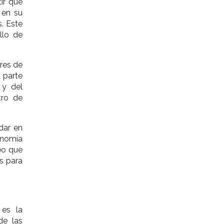
ir que
 en su
. Este
llo de
res de
a parte
 y del
tro de
ndar en
onomía
eo que
s para
 es la
de las