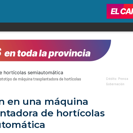
rototipo de máquina trasplantadora de hortícolas
Crédito: Prensa
Gobernación
n en una máquina
antadora de hortícolas
tomática