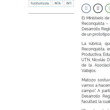
frutihortícola
INTA
INTI
El Ministerio d
Reconquista – 
Desarrollo Regi
de un prototipo
La rúbrica, q
Reconquista, e
Productiva, Edu
UTN, Nicolás Di
de la Asociac
Vallejos.
Matozo sostuv
vamos a hacerno
campo”. A parti
Desarrollo Re
facultad, la cua