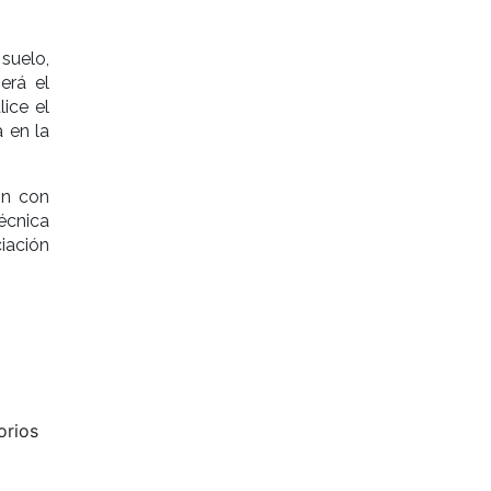
suelo,
erá el
ice el
 en la
ón con
Técnica
iación
orios