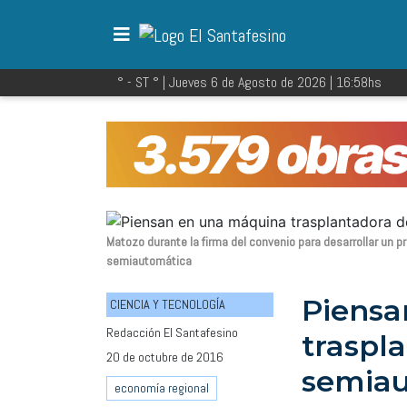
° - ST
° |
Jueves 6 de Agosto de 2026
|
16:58
hs
Matozo durante la firma del convenio para desarrollar un p
semiautomática
Piensa
CIENCIA Y TECNOLOGÍA
Redacción El Santafesino
traspl
20 de octubre de 2016
semiau
economía regional