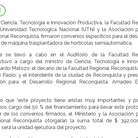
e Ciencia, Tecnología e Innovación Productiva, la Facultad R
Universidad Tecnológica Nacional (UTN) y la Asociación p
onal Reconquista, firmaron convenios específicos para el des
 de máquina trasplantadora de hortícolas semiautomática.
ue se llevó a cabo en el Auditorio de la Facultad Re
stuvo a cargo del ministro de Ciencia, Tecnología e Inno
ardo Matozo; el decano de la Facultad Regional Reconquista
 Paolo; y el intendente de la ciudad de Reconquista y pres
ión para el Desarrollo Regional Reconquista, Amadeo E
o que “este proyecto tiene aristas muy importantes y p
s cargo del 50 % del financiamiento para llevar este proto
r de los convenios firmados, el Ministerio y la Asociación p
gional Reconquista otorgarán la suma total de $ 392.00
l será la unidad ejecutora del proyecto.