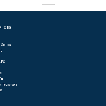
L SITIO
s Somos
to
NES
ad
ón
 y Tecnología
ía