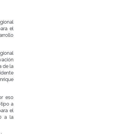
egional
ara el
arrollo
gional
vación
 de la
idente
nrique
or eso
tipo a
ara el
0 a la