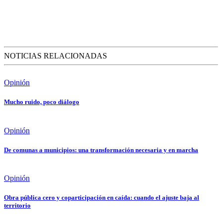
NOTICIAS RELACIONADAS
Opinión
Mucho ruido, poco diálogo
Opinión
De comunas a municipios: una transformación necesaria y en marcha
Opinión
Obra pública cero y coparticipación en caída: cuando el ajuste baja al
territorio