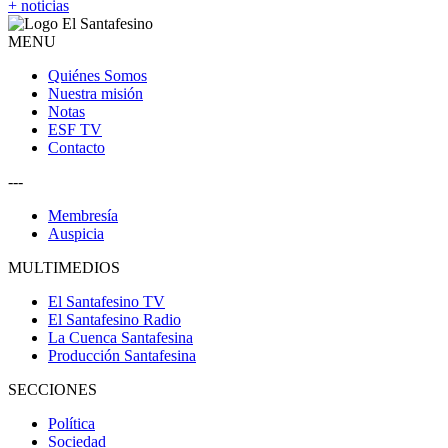
+ noticias
MENU
Quiénes Somos
Nuestra misión
Notas
ESF TV
Contacto
---
Membresía
Auspicia
MULTIMEDIOS
El Santafesino TV
El Santafesino Radio
La Cuenca Santafesina
Producción Santafesina
SECCIONES
Política
Sociedad