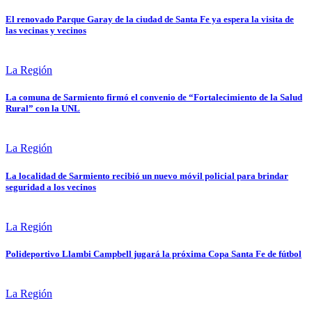
El renovado Parque Garay de la ciudad de Santa Fe ya espera la visita de
las vecinas y vecinos
La Región
La comuna de Sarmiento firmó el convenio de “Fortalecimiento de la Salud
Rural” con la UNL
La Región
La localidad de Sarmiento recibió un nuevo móvil policial para brindar
seguridad a los vecinos
La Región
Polideportivo Llambi Campbell jugará la próxima Copa Santa Fe de fútbol
La Región