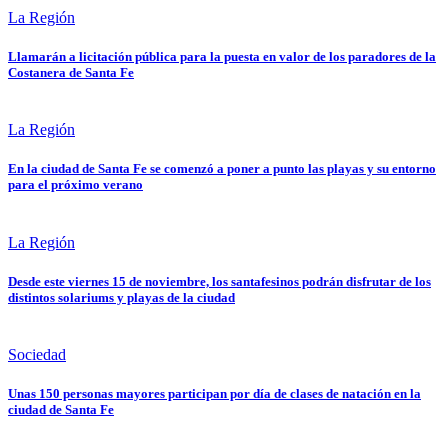
La Región
Llamarán a licitación pública para la puesta en valor de los paradores de la
Costanera de Santa Fe
La Región
En la ciudad de Santa Fe se comenzó a poner a punto las playas y su entorno
para el próximo verano
La Región
Desde este viernes 15 de noviembre, los santafesinos podrán disfrutar de los
distintos solariums y playas de la ciudad
Sociedad
Unas 150 personas mayores participan por día de clases de natación en la
ciudad de Santa Fe