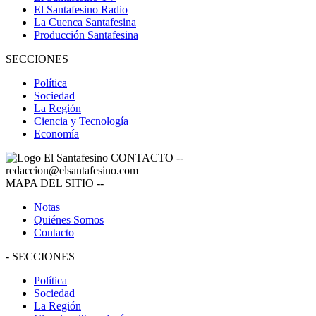
El Santafesino Radio
La Cuenca Santafesina
Producción Santafesina
SECCIONES
Política
Sociedad
La Región
Ciencia y Tecnología
Economía
CONTACTO
--
redaccion@elsantafesino.com
MAPA DEL SITIO
--
Notas
Quiénes Somos
Contacto
-
SECCIONES
Política
Sociedad
La Región