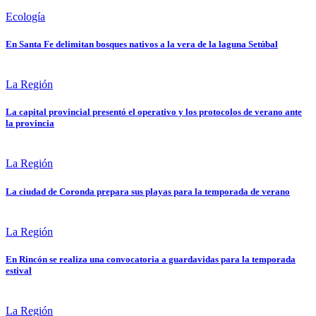
Ecología
En Santa Fe delimitan bosques nativos a la vera de la laguna Setúbal
La Región
La capital provincial presentó el operativo y los protocolos de verano ante
la provincia
La Región
La ciudad de Coronda prepara sus playas para la temporada de verano
La Región
En Rincón se realiza una convocatoria a guardavidas para la temporada
estival
La Región