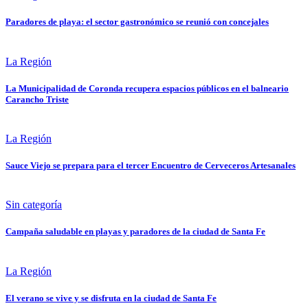
Paradores de playa: el sector gastronómico se reunió con concejales
La Región
La Municipalidad de Coronda recupera espacios públicos en el balneario
Carancho Triste
La Región
Sauce Viejo se prepara para el tercer Encuentro de Cerveceros Artesanales
Sin categoría
Campaña saludable en playas y paradores de la ciudad de Santa Fe
La Región
El verano se vive y se disfruta en la ciudad de Santa Fe