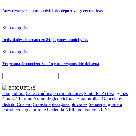
Nuevo escenario para actividades deportivas y recreativas
Sin categoría
Actividades de verano en 20 playones municipales
Sin categoría
Programa de concientización y uso responsable del agua
ETIQUETAS
cine
cultura
Cine América
emprendedores
Santa Fe Activa
pymes
Cayastá
Parque Arqueológico
ciclovía
obra pública
Geoceldas
distrito Costero
Colastiné
desagües pluviales
Senasa
engorde a
corral
consignatario de hacienda
AFIP
incubadoras
UNL