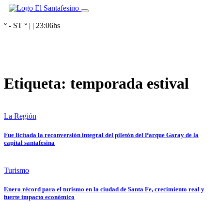
° - ST
° |
|
23:06
hs
Etiqueta:
temporada estival
La Región
Fue licitada la reconversión integral del piletón del Parque Garay de la
capital santafesina
Turismo
Enero récord para el turismo en la ciudad de Santa Fe, crecimiento real y
fuerte impacto económico