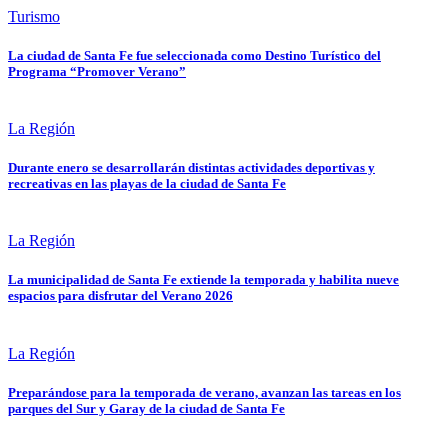
Turismo
La ciudad de Santa Fe fue seleccionada como Destino Turístico del
Programa “Promover Verano”
La Región
Durante enero se desarrollarán distintas actividades deportivas y
recreativas en las playas de la ciudad de Santa Fe
La Región
La municipalidad de Santa Fe extiende la temporada y habilita nueve
espacios para disfrutar del Verano 2026
La Región
Preparándose para la temporada de verano, avanzan las tareas en los
parques del Sur y Garay de la ciudad de Santa Fe