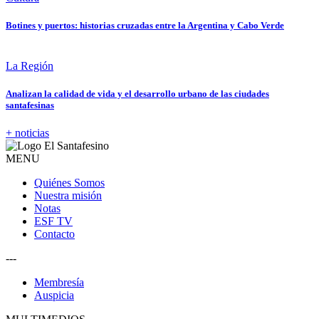
Botines y puertos: historias cruzadas entre la Argentina y Cabo Verde
La Región
Analizan la calidad de vida y el desarrollo urbano de las ciudades
santafesinas
+ noticias
MENU
Quiénes Somos
Nuestra misión
Notas
ESF TV
Contacto
---
Membresía
Auspicia