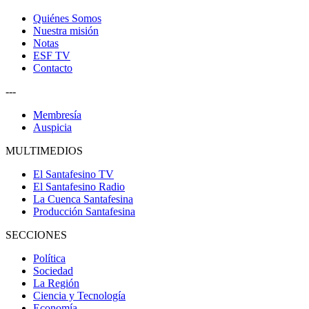
Quiénes Somos
Nuestra misión
Notas
ESF TV
Contacto
---
Membresía
Auspicia
MULTIMEDIOS
El Santafesino TV
El Santafesino Radio
La Cuenca Santafesina
Producción Santafesina
SECCIONES
Política
Sociedad
La Región
Ciencia y Tecnología
Economía