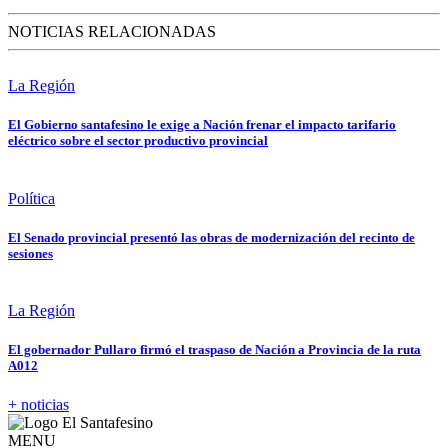
NOTICIAS RELACIONADAS
La Región
El Gobierno santafesino le exige a Nación frenar el impacto tarifario
eléctrico sobre el sector productivo provincial
Política
El Senado provincial presentó las obras de modernización del recinto de
sesiones
La Región
El gobernador Pullaro firmó el traspaso de Nación a Provincia de la ruta
A012
+ noticias
MENU