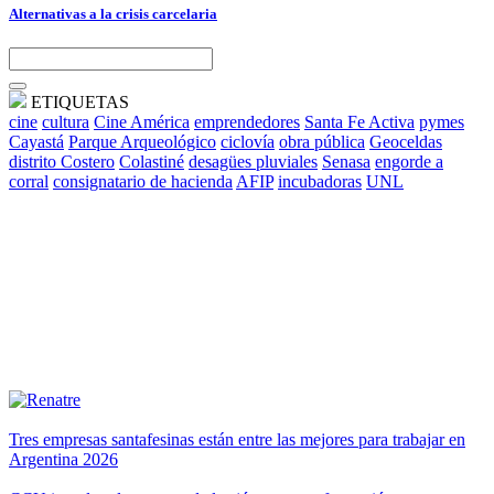
Alternativas a la crisis carcelaria
ETIQUETAS
cine
cultura
Cine América
emprendedores
Santa Fe Activa
pymes
Cayastá
Parque Arqueológico
ciclovía
obra pública
Geoceldas
distrito Costero
Colastiné
desagües pluviales
Senasa
engorde a
corral
consignatario de hacienda
AFIP
incubadoras
UNL
Tres empresas santafesinas están entre las mejores para trabajar en
Argentina 2026