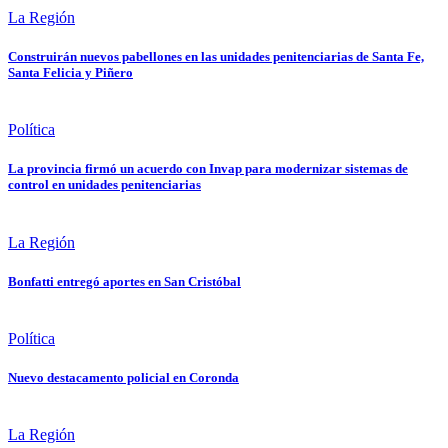
La Región
Construirán nuevos pabellones en las unidades penitenciarias de Santa Fe,
Santa Felicia y Piñero
Política
La provincia firmó un acuerdo con Invap para modernizar sistemas de
control en unidades penitenciarias
La Región
Bonfatti entregó aportes en San Cristóbal
Política
Nuevo destacamento policial en Coronda
La Región