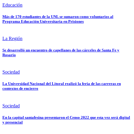
Educación
Más de 170 estudiantes de la UNL se sumaron como voluntarios al
Programa Educación Universitaria en Prisiones
La Región
Se desarrolló un encuentro de capellanes de las cárceles de Santa Fe y
Rosario
Sociedad
La Universidad Nacional del Litoral realizó la feria de las carreras en
contextos de encierro
Sociedad
En la capital santafesina presentaron el Censo 2022 que esta vez será digital
y presencial