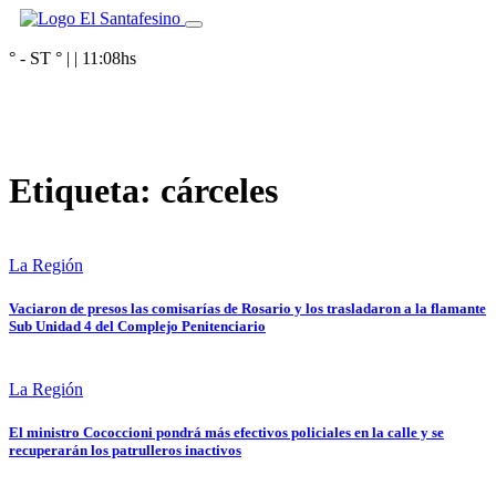
° - ST
° |
|
11:08
hs
Etiqueta:
cárceles
La Región
Vaciaron de presos las comisarías de Rosario y los trasladaron a la flamante
Sub Unidad 4 del Complejo Penitenciario
La Región
El ministro Cococcioni pondrá más efectivos policiales en la calle y se
recuperarán los patrulleros inactivos