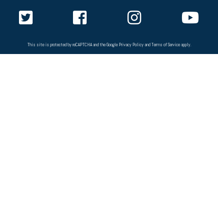
This site is protected by reCAPTCHA and the Google
Privacy Policy
and
Terms of Service
apply.