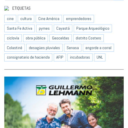
ETIQUETAS
cine
cultura
Cine América
emprendedores
Santa Fe Activa
pymes
Cayastá
Parque Arqueológico
ciclovía
obra pública
Geoceldas
distrito Costero
Colastiné
desagües pluviales
Senasa
engorde a corral
consignatario de hacienda
AFIP
incubadoras
UNL