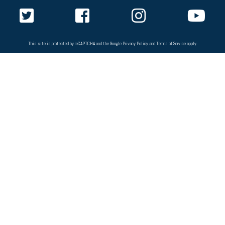
This site is protected by reCAPTCHA and the Google
Privacy Policy
and
Terms of Service
apply.