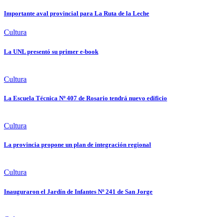
Importante aval provincial para La Ruta de la Leche
Cultura
La UNL presentó su primer e-book
Cultura
La Escuela Técnica Nº 407 de Rosario tendrá nuevo edificio
Cultura
La provincia propone un plan de integración regional
Cultura
Inauguraron el Jardín de Infantes Nº 241 de San Jorge