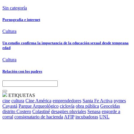
Sin categoría
Pornografía e internet
Cultura
Un estudio confirma la importancia de la educación sexual desde temprana
edad
Cultura
Relación con los padres
ETIQUETAS
cine
cultura
Cine América
emprendedores
Santa Fe Activa
pymes
Cayastá
Parque Arqueológico
ciclovía
obra pública
Geoceldas
distrito Costero
Colastiné
desagües pluviales
Senasa
engorde a
corral
consignatario de hacienda
AFIP
incubadoras
UNL