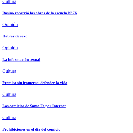
Cultura
Rasino recorrió las obras de la escuela Nº 76
Opinión
Hablar de sexo
Opinión
La información sexual
Cultura
Premisa sin fronteras: defender la vida
Cultura
Los comicios de Santa Fe por Internet
Cultura
Prohibiciones en el día del comicio