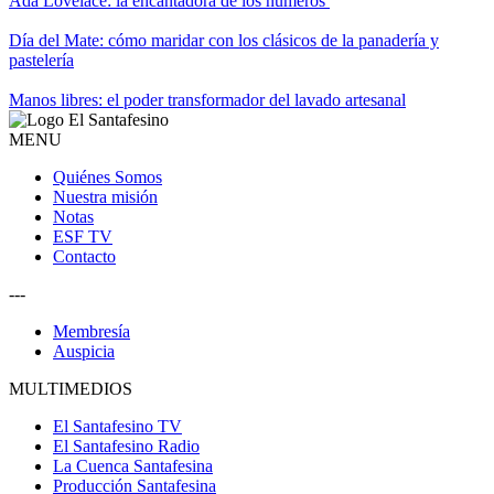
Ada Lovelace: la encantadora de los números
Día del Mate: cómo maridar con los clásicos de la panadería y
pastelería
Manos libres: el poder transformador del lavado artesanal
MENU
Quiénes Somos
Nuestra misión
Notas
ESF TV
Contacto
---
Membresía
Auspicia
MULTIMEDIOS
El Santafesino TV
El Santafesino Radio
La Cuenca Santafesina
Producción Santafesina