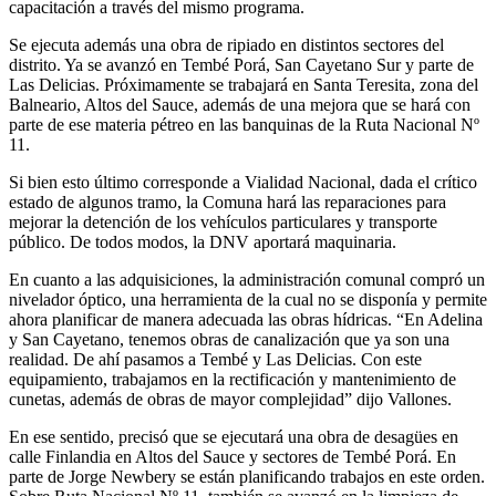
capacitación a través del mismo programa.
Se ejecuta además una obra de ripiado en distintos sectores del
distrito. Ya se avanzó en Tembé Porá, San Cayetano Sur y parte de
Las Delicias. Próximamente se trabajará en Santa Teresita, zona del
Balneario, Altos del Sauce, además de una mejora que se hará con
parte de ese materia pétreo en las banquinas de la Ruta Nacional Nº
11.
Si bien esto último corresponde a Vialidad Nacional, dada el crítico
estado de algunos tramo, la Comuna hará las reparaciones para
mejorar la detención de los vehículos particulares y transporte
público. De todos modos, la DNV aportará maquinaria.
En cuanto a las adquisiciones, la administración comunal compró un
nivelador óptico, una herramienta de la cual no se disponía y permite
ahora planificar de manera adecuada las obras hídricas. “En Adelina
y San Cayetano, tenemos obras de canalización que ya son una
realidad. De ahí pasamos a Tembé y Las Delicias. Con este
equipamiento, trabajamos en la rectificación y mantenimiento de
cunetas, además de obras de mayor complejidad” dijo Vallones.
En ese sentido, precisó que se ejecutará una obra de desagües en
calle Finlandia en Altos del Sauce y sectores de Tembé Porá. En
parte de Jorge Newbery se están planificando trabajos en este orden.