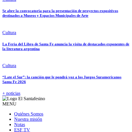
Se abre la convocatoria para la presentación de proyectos expositivos
destinados a Museos y Espacios Municipales de Arte
Cultura
La Feria del Libro de Santa Fe anuncia la visita de destacados exponentes de
la literatura argentina
Cultura
“Late el Sur”: la canción que le pondrá voz a los Juegos Suramericanos
Santa Fe 2026
+ noticias
MENU
Quiénes Somos
Nuestra misión
Notas
ESF TV