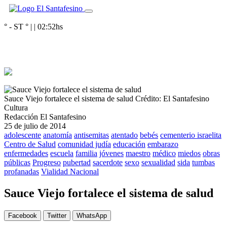
° - ST
° |
|
02:52
hs
Sauce Viejo fortalece el sistema de salud
Crédito: El Santafesino
Cultura
Redacción El Santafesino
25 de julio de 2014
adolescente
anatomía
antisemitas
atentado
bebés
cementerio israelita
Centro de Salud
comunidad judía
educación
embarazo
enfermedades
escuela
familia
jóvenes
maestro
médico
miedos
obras
públicas
Progreso
pubertad
sacerdote
sexo
sexualidad
sida
tumbas
profanadas
Vialidad Nacional
Sauce Viejo fortalece el sistema de salud
Facebook
Twitter
WhatsApp