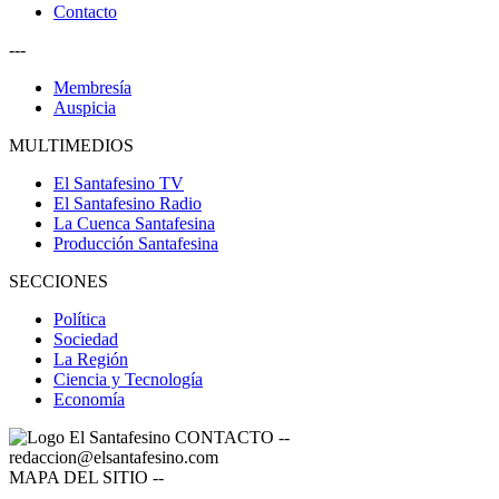
Contacto
---
Membresía
Auspicia
MULTIMEDIOS
El Santafesino TV
El Santafesino Radio
La Cuenca Santafesina
Producción Santafesina
SECCIONES
Política
Sociedad
La Región
Ciencia y Tecnología
Economía
CONTACTO
--
redaccion@elsantafesino.com
MAPA DEL SITIO
--