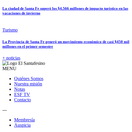
La ciudad de Santa Fe superó los $4.566 millones de impacto turístico en las
vacaciones de invierno
Turismo
La Provincia de Santa Fe generó un movimiento económico de casi $450 mil
millones en el primer semestre
+ noticias
MENU
Quiénes Somos
Nuestra misión
Notas
ESF TV
Contacto
---
Membresía
Auspicia