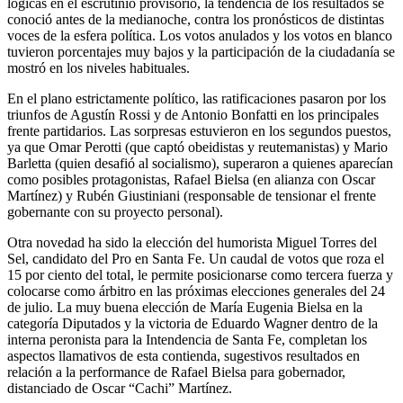
lógicas en el escrutinio provisorio, la tendencia de los resultados se
conoció antes de la medianoche, contra los pronósticos de distintas
voces de la esfera política. Los votos anulados y los votos en blanco
tuvieron porcentajes muy bajos y la participación de la ciudadanía se
mostró en los niveles habituales.
En el plano estrictamente político, las ratificaciones pasaron por los
triunfos de Agustín Rossi y de Antonio Bonfatti en los principales
frente partidarios. Las sorpresas estuvieron en los segundos puestos,
ya que Omar Perotti (que captó obeidistas y reutemanistas) y Mario
Barletta (quien desafió al socialismo), superaron a quienes aparecían
como posibles protagonistas, Rafael Bielsa (en alianza con Oscar
Martínez) y Rubén Giustiniani (responsable de tensionar el frente
gobernante con su proyecto personal).
Otra novedad ha sido la elección del humorista Miguel Torres del
Sel, candidato del Pro en Santa Fe. Un caudal de votos que roza el
15 por ciento del total, le permite posicionarse como tercera fuerza y
colocarse como árbitro en las próximas elecciones generales del 24
de julio. La muy buena elección de María Eugenia Bielsa en la
categoría Diputados y la victoria de Eduardo Wagner dentro de la
interna peronista para la Intendencia de Santa Fe, completan los
aspectos llamativos de esta contienda, sugestivos resultados en
relación a la performance de Rafael Bielsa para gobernador,
distanciado de Oscar “Cachi” Martínez.