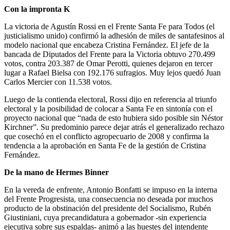
Con la impronta K
La victoria de Agustín Rossi en el Frente Santa Fe para Todos (el
justicialismo unido) confirmó la adhesión de miles de santafesinos al
modelo nacional que encabeza Cristina Fernández. El jefe de la
bancada de Diputados del Frente para la Victoria obtuvo 270.499
votos, contra 203.387 de Omar Perotti, quienes dejaron en tercer
lugar a Rafael Bielsa con 192.176 sufragios. Muy lejos quedó Juan
Carlos Mercier con 11.538 votos.
Luego de la contienda electoral, Rossi dijo en referencia al triunfo
electoral y la posibilidad de colocar a Santa Fe en sintonía con el
proyecto nacional que “nada de esto hubiera sido posible sin Néstor
Kirchner”. Su predominio parece dejar atrás el generalizado rechazo
que cosechó en el conflicto agropecuario de 2008 y confirma la
tendencia a la aprobación en Santa Fe de la gestión de Cristina
Fernández.
De la mano de Hermes Binner
En la vereda de enfrente, Antonio Bonfatti se impuso en la interna
del Frente Progresista, una consecuencia no deseada por muchos
producto de la obstinación del presidente del Socialismo, Rubén
Giustiniani, cuya precandidatura a gobernador -sin experiencia
ejecutiva sobre sus espaldas- animó a las huestes del intendente