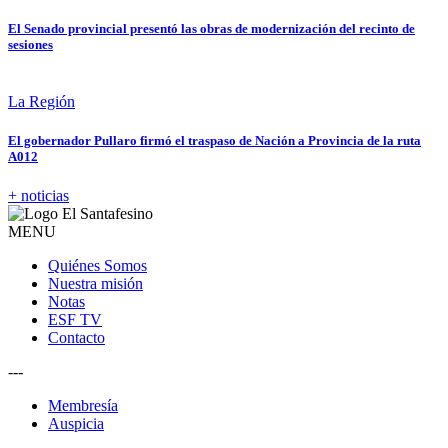
El Senado provincial presentó las obras de modernización del recinto de
sesiones
La Región
El gobernador Pullaro firmó el traspaso de Nación a Provincia de la ruta
A012
+ noticias
MENU
Quiénes Somos
Nuestra misión
Notas
ESF TV
Contacto
---
Membresía
Auspicia