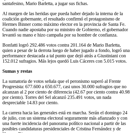
santafesino, Mario Barletta, a jugar sus fichas.
Al margen de las heridas que pueda haber dejado la interna de la
coalición gobernante, el resultado confirmó el protagonismo de
Hermes Binner como máximo elector en la provincia de Santa Fe.
Cuando nadie apostaba por su ministro de Gobierno, el gobernador
levantó su mano e hizo campaña por su hombre de confianza.
Bonfatti logró 292.486 votos contra 201.164 de Mario Barletta,
quien a pesar de la derrota luego de haber jugado a fondo, logró una
performance destacada a tal punto que dejó atrás a Giustiniani con
152.012 sufragios. Más lejos quedó Luis Cáceres con 5.015 votos.
Sumas y restas
La sumatoria de votos señala que el peronismo superó al Frente
Progresista: 677.600 a 650.677, casi unos 30.000 sufragios que no
alcanzan al 2 por ciento de diferencia (42.67 por ciento contra 40.98
por ciento). Torres del Sel alcanzó 235.491 votos, un nada
despreciable 14.83 por ciento.
La carrera hacia las generales está en marcha. Serán el domingo 24
de julio, con un sistema electoral seguramente más afianzado y con
una fuerte incidencia del panorama político nacional a partir de las
posibles candidaturas presidenciales de Cristina Fernández y de