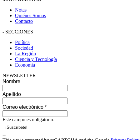
Notas
Quiénes Somos
Contacto
-
SECCIONES
Política
Sociedad
La Región
Ciencia y Tecnología
Economía
NEWSLETTER
Nombre
Apellido
Correo electrónico
*
Este campo es obligatorio.
--