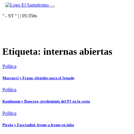
° - ST
° |
|
05:35
hs
Etiqueta:
internas abiertas
Política
Marcucci y Frana, elegidos para el Senado
Política
Kaufmann y Baucero, predominio del PJ en la costa
Política
Pirola y Fascendini, frente a frente en julio