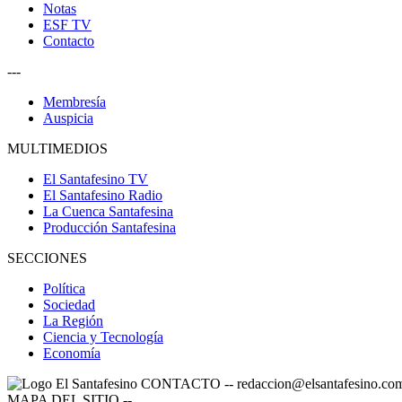
Notas
ESF TV
Contacto
---
Membresía
Auspicia
MULTIMEDIOS
El Santafesino TV
El Santafesino Radio
La Cuenca Santafesina
Producción Santafesina
SECCIONES
Política
Sociedad
La Región
Ciencia y Tecnología
Economía
CONTACTO
--
redaccion@elsantafesino.co
MAPA DEL SITIO
--