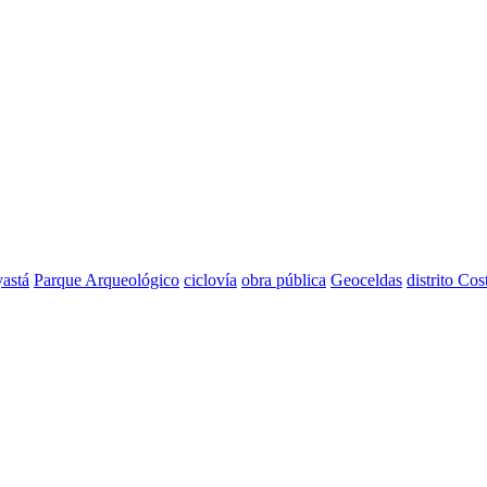
astá
Parque Arqueológico
ciclovía
obra pública
Geoceldas
distrito Cos