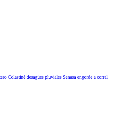
tero
Colastiné
desagües pluviales
Senasa
engorde a corral