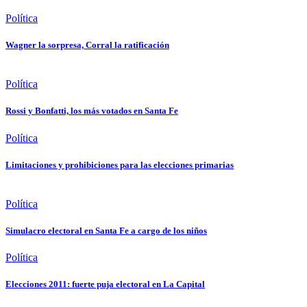
Política
Wagner la sorpresa, Corral la ratificación
Política
Rossi y Bonfatti, los más votados en Santa Fe
Política
Limitaciones y prohibiciones para las elecciones primarias
Política
Simulacro electoral en Santa Fe a cargo de los niños
Política
Elecciones 2011: fuerte puja electoral en La Capital