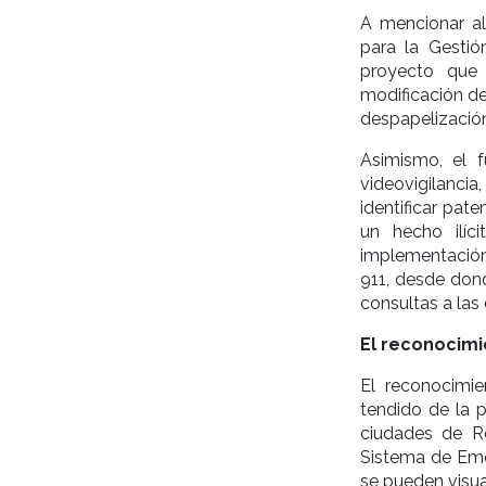
A mencionar al
para la Gestión
proyecto que
modificación de
despapelización 
Asimismo, el f
videovigilancia
identificar pat
un hecho ilíc
implementación
911, desde dond
consultas a las 
El reconocimi
El reconocimi
tendido de la p
ciudades de Ro
Sistema de Emer
se pueden visual