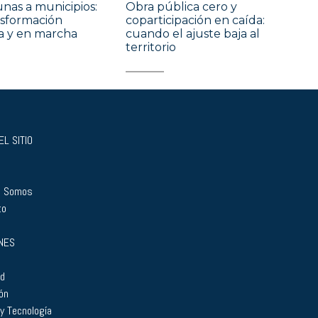
as a municipios:
Obra pública cero y
nsformación
coparticipación en caída:
a y en marcha
cuando el ajuste baja al
territorio
L SITIO
s Somos
to
NES
ad
ón
 y Tecnología