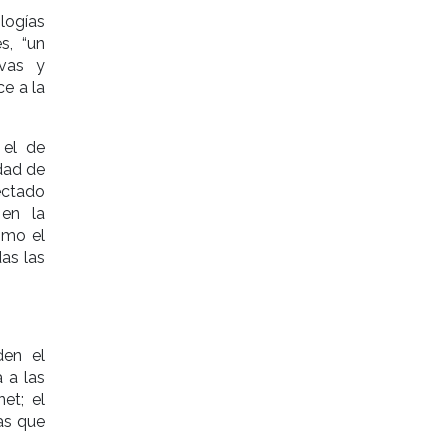
logías
s, “un
ivas y
e a la
 el de
dad de
ectado
 en la
omo el
as las
den el
a a las
et; el
as que