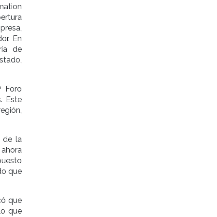
mation
ertura
resa,
or. En
ría de
stado,
º Foro
. Este
región,
 de la
 ahora
puesto
do que
có que
lo que