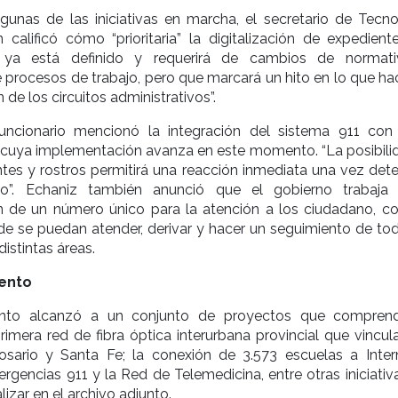
gunas de las iniciativas en marcha, el secretario de Tecno
 calificó cómo “prioritaria” la digitalización de expediente
 ya está definido y requerirá de cambios de normat
 procesos de trabajo, pero que marcará un hito en lo que hac
de los circuitos administrativos”.
uncionario mencionó la integración del sistema 911 con
, cuya implementación avanza en este momento. “La posibili
entes y rostros permitirá una reacción inmediata una vez det
ito”. Echaniz también anunció que el gobierno trabaja
 de un número único para la atención a los ciudadano, c
e se puedan atender, derivar y hacer un seguimiento de tod
distintas áreas.
ento
ento alcanzó a un conjunto de proyectos que compren
rimera red de fibra óptica interurbana provincial que vincul
sario y Santa Fe; la conexión de 3.573 escuelas a Intern
gencias 911 y la Red de Telemedicina, entre otras iniciativ
izar en el archivo adjunto.