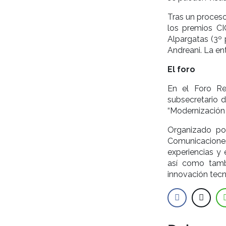
Tras un proceso 
los premios CI
Alpargatas (3º 
Andreani. La en
El foro
En el Foro Re
subsecretario d
“Modernización 
Organizado por
Comunicaciones
experiencias y 
así como tamb
innovación tecn