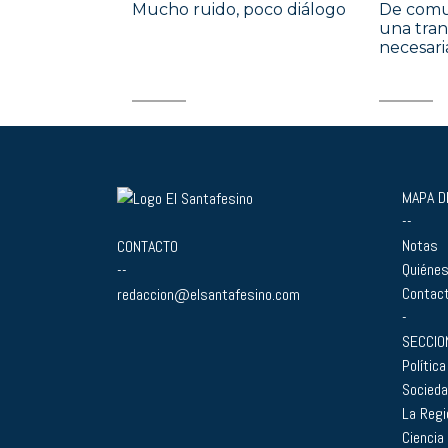
Mucho ruido, poco diálogo
De comun
una tra
necesari
MAPA DE
--
Notas
CONTACTO
Quiéne
--
Contac
redaccion@elsantafesino.com
-
SECCIO
Política
Socied
La Regi
Ciencia