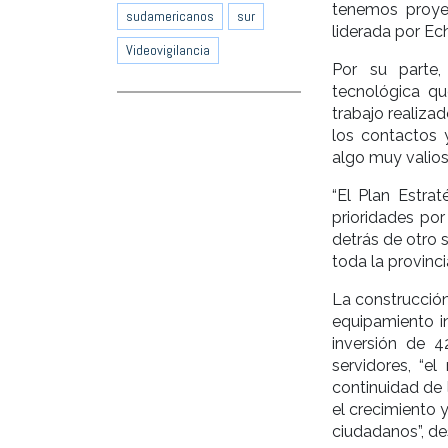
tenemos proyec
sudamericanos
sur
liderada por Ec
Videovigilancia
Por su parte,
tecnológica que
trabajo realizad
los contactos y
algo muy valioso
“El Plan Estra
prioridades po
detrás de otro 
toda la provincia
La construcción
equipamiento i
inversión de 
servidores, “e
continuidad de 
el crecimiento 
ciudadanos”, de