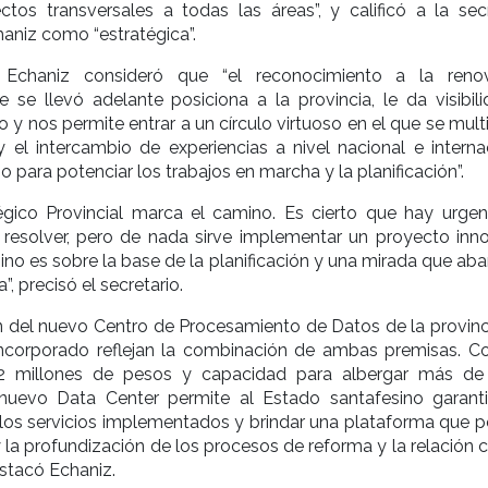
tos transversales a todas las áreas”, y calificó a la secr
haniz como “estratégica”.
 Echaniz consideró que “el reconocimiento a la reno
 se llevó adelante posiciona a la provincia, le da visibili
o y nos permite entrar a un círculo virtuoso en el que se mult
 el intercambio de experiencias a nivel nacional e internac
 para potenciar los trabajos en marcha y la planificación”.
tégico Provincial marca el camino. Es cierto que hay urgen
r resolver, pero de nada sirve implementar un proyecto inn
sino es sobre la base de la planificación y una mirada que ab
”, precisó el secretario.
 del nuevo Centro de Procesamiento de Datos de la provinci
ncorporado reflejan la combinación de ambas premisas. C
42 millones de pesos y capacidad para albergar más de
l nuevo Data Center permite al Estado santafesino garanti
los servicios implementados y brindar una plataforma que p
y la profundización de los procesos de reforma y la relación 
stacó Echaniz.