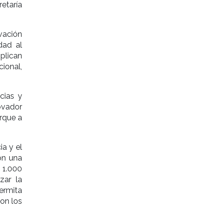
etaría
vación
dad al
iplican
ional,
cias y
ovador
arque a
a y el
on una
 1.000
zar la
ermita
con los