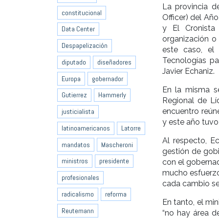
La provincia d
constitucional
Officer) del Añ
y El Cronist
Data Center
organización o 
Despapelización
este caso, el
Tecnologías pa
diputado
diseñadores
Javier Echaniz.
Europa
gobernador
En la misma se
Gutierrez
Hammerly
Regional de Lí
encuentro reúne
justicialista
y este año tuvo
latinoamericanos
Latorre
Al respecto, E
mandatos
Mascheroni
gestión de gobi
ministros
presidente
con el gobernad
mucho esfuerzo
profesionales
cada cambio se 
radicalismo
reforma
En tanto, el mi
Reutemann
“no hay área d