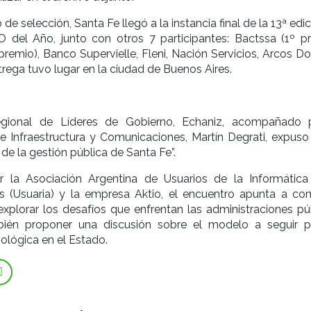
de selección, Santa Fe llegó a la instancia final de la 13ª edi
O del Año, junto con otros 7 participantes: Bactssa (1º pr
premio), Banco Supervielle, Fleni, Nación Servicios, Arcos D
trega tuvo lugar en la ciudad de Buenos Aires.
gional de Líderes de Gobierno, Echaniz, acompañado 
e Infraestructura y Comunicaciones, Martín Degrati, expuso
de la gestión pública de Santa Fe”.
 la Asociación Argentina de Usuarios de la Informática
 (Usuaria) y la empresa Aktio, el encuentro apunta a com
explorar los desafíos que enfrentan las administraciones púb
ién proponer una discusión sobre el modelo a seguir p
ológica en el Estado.