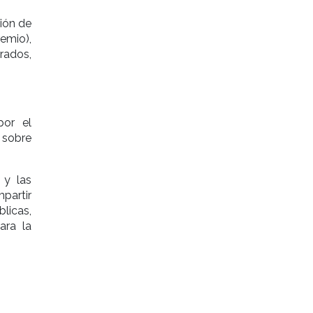
ción de
emio),
orados,
por el
 sobre
 y las
partir
licas,
ara la