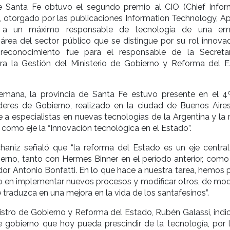
e Santa Fe obtuvo el segundo premio al CIO (Chief Infor
o, otorgado por las publicaciones Information Technology, Ap
a a un máximo responsable de tecnología de una emp
área del sector público que se distingue por su rol innovad
 reconocimiento fue para el responsable de la Secreta
ra la Gestión del Ministerio de Gobierno y Reforma del E
mana, la provincia de Santa Fe estuvo presente en el 4
deres de Gobierno, realizado en la ciudad de Buenos Aires
 a especialistas en nuevas tecnologías de la Argentina y la 
 como eje la “Innovación tecnológica en el Estado”.
chaniz señaló que “la reforma del Estado es un eje central
erno, tanto con Hermes Binner en el período anterior, como
or Antonio Bonfatti. En lo que hace a nuestra tarea, hemos 
 en implementar nuevos procesos y modificar otros, de mo
traduzca en una mejora en la vida de los santafesinos”.
nistro de Gobierno y Reforma del Estado, Rubén Galassi, indi
e gobierno que hoy pueda prescindir de la tecnología, por 