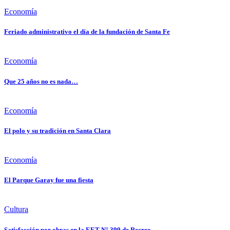
Economía
Feriado administrativo el día de la fundación de Santa Fe
Economía
Que 25 años no es nada…
Economía
El polo y su tradición en Santa Clara
Economía
El Parque Garay fue una fiesta
Cultura
Satisfacción por obras en la EET N° 399 de Recreo