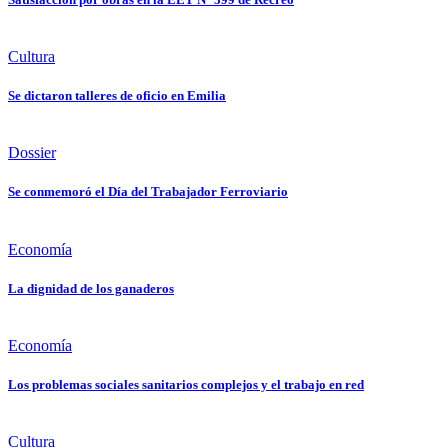
Cultura
Se dictaron talleres de oficio en Emilia
Dossier
Se conmemoró el Día del Trabajador Ferroviario
Economía
La dignidad de los ganaderos
Economía
Los problemas sociales sanitarios complejos y el trabajo en red
Cultura