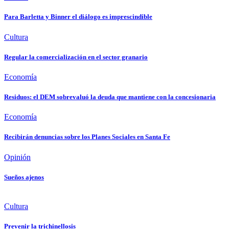
Para Barletta y Binner el diálogo es imprescindible
Cultura
Regular la comercialización en el sector granario
Economía
Residuos: el DEM sobrevaluó la deuda que mantiene con la concesionaria
Economía
Recibirán denuncias sobre los Planes Sociales en Santa Fe
Opinión
Sueños ajenos
Cultura
Prevenir la trichinellosis