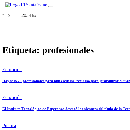
° - ST
° |
|
20:51
hs
Etiqueta:
profesionales
Educación
Hay sólo 23 profesionales para 800 escuelas: reclamo para jerarquizar el tra
Educación
El Instituto Tecnológico de Esperanza destacó los alcances del título de la Te
Política