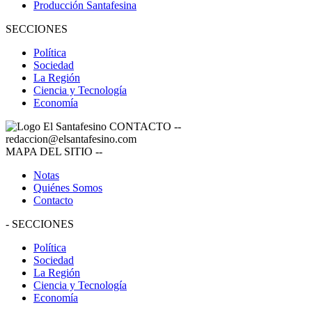
Producción Santafesina
SECCIONES
Política
Sociedad
La Región
Ciencia y Tecnología
Economía
CONTACTO
--
redaccion@elsantafesino.com
MAPA DEL SITIO
--
Notas
Quiénes Somos
Contacto
-
SECCIONES
Política
Sociedad
La Región
Ciencia y Tecnología
Economía