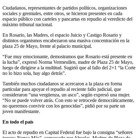
Ciudadanos, representantes de partidos políticos, organizaciones
sociales y gremiales, entre otros, se hicieron presentes en cada
espacio público con carteles y pancartas en repudio al veredicto del
máximo tribunal nacional.
En Rosario, las Madres, el espacio Juicio y Castigo Rosario y
distintos organismos encabezaron una masiva concentración en la
plaza 25 de Mayo, frente al palacio municipal.
“Fue muy emocionante, demostramos que Rosario está presente en
la lucha”, expresó Norma Vermeullen, madre de Plaza 25 de Mayo,
luego de dirigirse a la multitud. Sugirió que al fallo del 2×1 “la Corte
no lo hizo sola, hay algo detrás”.
También muchos ciudadanos se acercaron a la plaza en forma
particular para apoyar el repudio al reciente fallo judicial, que
consideraron “una vergüenza, un asco”, según expresó una mujer.
“No se puede volver atrás. Con esto se retrocede democráticamente,
no queremos convivir con los genocidas”, pidió por su parte un
joven manifestante.
En todo el país
El acto de repudio en Capital Federal fue bajo la consigna “señores
jueces: Nunca Más”, convocado por Abuelas, Madres de Plaza de