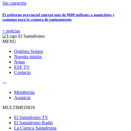
Sin categoría
El gobierno provincial entregó más de $600 millones a municipios y
comunas para la compra de equipamiento
+ noticias
MENU
Quiénes Somos
Nuestra misión
Notas
ESF TV
Contacto
---
Membresía
Auspicia
MULTIMEDIOS
El Santafesino TV
El Santafesino Radio
La Cuenca Santafesina