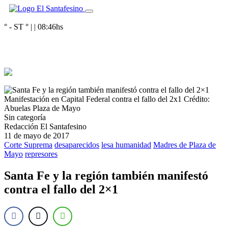
° - ST
° |
|
08:46
hs
Manifestación en Capital Federal contra el fallo del 2x1
Crédito:
Abuelas Plaza de Mayo
Sin categoría
Redacción El Santafesino
11 de mayo de 2017
Corte Suprema
desaparecidos
lesa humanidad
Madres de Plaza de
Mayo
represores
Santa Fe y la región también manifestó
contra el fallo del 2×1