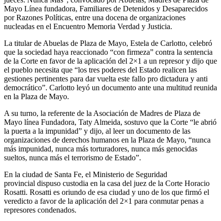
Mayo Línea fundadora, Familiares de Detenidos y Desaparecidos
por Razones Políticas, entre una docena de organizaciones
nucleadas en el Encuentro Memoria Verdad y Justicia.
La titular de Abuelas de Plaza de Mayo, Estela de Carlotto, celebró
que la sociedad haya reaccionado “con firmeza” contra la sentencia
de la Corte en favor de la aplicación del 2×1 a un represor y dijo que
el pueblo necesita que “los tres poderes del Estado realicen las
gestiones pertinentes para dar vuelta este fallo pro dictadura y anti
democrático”. Carlotto leyó un documento ante una multitud reunida
en la Plaza de Mayo.
A su turno, la referente de la Asociación de Madres de Plaza de
Mayo línea Fundadora, Taty Almeida, sostuvo que la Corte “le abrió
la puerta a la impunidad” y dijo, al leer un documento de las
organizaciones de derechos humanos en la Plaza de Mayo, “nunca
más impunidad, nunca más torturadores, nunca más genocidas
sueltos, nunca más el terrorismo de Estado”.
En la ciudad de Santa Fe, el Ministerio de Seguridad
provincial dispuso custodia en la casa del juez de la Corte Horacio
Rosatti. Rosatti es oriundo de esa ciudad y uno de los que firmó el
veredicto a favor de la aplicación del 2×1 para conmutar penas a
represores condenados.