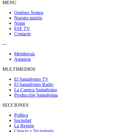
MENU
Quiénes Somos
Nuestra misión
Notas
ESF TV
Contacto
---
Membresía
Auspicia
MULTIMEDIOS
El Santafesino TV
El Santafesino Radio
La Cuenca Santafesina
Producción Santafesina
SECCIONES
Política
Sociedad
La Región
Ciencia y Tecnología