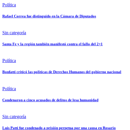
Política
Rafael Correa fue distinguido en la Cámara de Diputados
Sin categoría
Santa Fe y la región también manifestó contra el fallo del 2×1
Política
Bonfatti criticó las políticas de Derechos Humanos del gobierno nacional
Política
Condenaron a cinco acusados de delitos de lesa humanidad
Sin categoría
Luis Patti fue condenado a prisión perpetua por una causa en Rosario