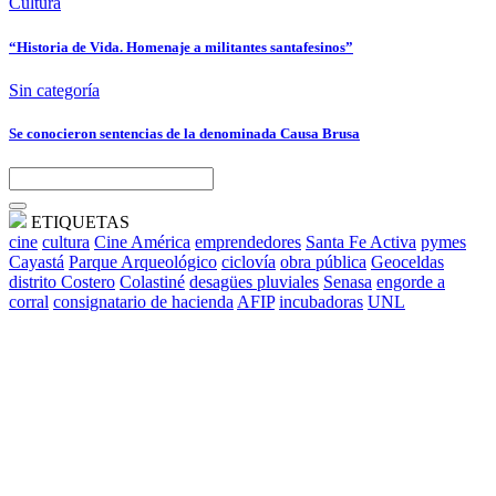
Cultura
“Historia de Vida. Homenaje a militantes santafesinos”
Sin categoría
Se conocieron sentencias de la denominada Causa Brusa
ETIQUETAS
cine
cultura
Cine América
emprendedores
Santa Fe Activa
pymes
Cayastá
Parque Arqueológico
ciclovía
obra pública
Geoceldas
distrito Costero
Colastiné
desagües pluviales
Senasa
engorde a
corral
consignatario de hacienda
AFIP
incubadoras
UNL