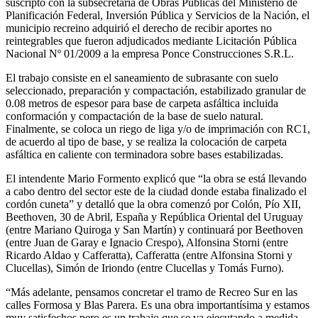
suscripto con la subsecretaría de Obras Públicas del Ministerio de
Planificación Federal, Inversión Pública y Servicios de la Nación, el
municipio recreino adquirió el derecho de recibir aportes no
reintegrables que fueron adjudicados mediante Licitación Pública
Nacional Nº 01/2009 a la empresa Ponce Construcciones S.R.L.
El trabajo consiste en el saneamiento de subrasante con suelo
seleccionado, preparación y compactación, estabilizado granular de
0.08 metros de espesor para base de carpeta asfáltica incluida
conformación y compactación de la base de suelo natural.
Finalmente, se coloca un riego de liga y/o de imprimación con RC1,
de acuerdo al tipo de base, y se realiza la colocación de carpeta
asfáltica en caliente con terminadora sobre bases estabilizadas.
El intendente Mario Formento explicó que “la obra se está llevando
a cabo dentro del sector este de la ciudad donde estaba finalizado el
cordón cuneta” y detalló que la obra comenzó por Colón, Pío XII,
Beethoven, 30 de Abril, España y República Oriental del Uruguay
(entre Mariano Quiroga y San Martín) y continuará por Beethoven
(entre Juan de Garay e Ignacio Crespo), Alfonsina Storni (entre
Ricardo Aldao y Cafferatta), Cafferatta (entre Alfonsina Storni y
Clucellas), Simón de Iriondo (entre Clucellas y Tomás Furno).
“Más adelante, pensamos concretar el tramo de Recreo Sur en las
calles Formosa y Blas Parera. Es una obra importantísima y estamos
muy satisfechos pero es un trabajo que se va ejecutando a medida