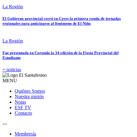
La Región
El Gobierno provincial cerró en Ceres la primera ronda de jornadas
regionales para anticiparse al fenómeno de El Niño
La Región
Fue presentada en Coronda la 34 edición de la Fiesta Provincial del
Estudiante
+ noticias
MENU
Quiénes Somos
Nuestra misión
Notas
ESF TV
Contacto
---
Membresía