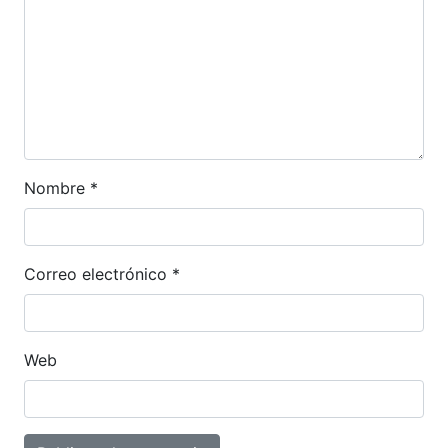
publicada.
Los campos obligatorios están marcados
con
*
Comentario
*
Nombre
*
Correo electrónico
*