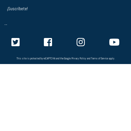
--
This site is protected by reCAPTCHA and the Google
Privacy Policy
and
Terms of Service
apply.