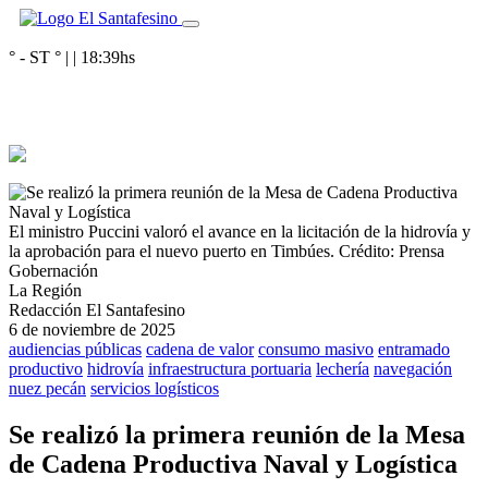
° - ST
° |
|
18:39
hs
El ministro Puccini valoró el avance en la licitación de la hidrovía y
la aprobación para el nuevo puerto en Timbúes.
Crédito: Prensa
Gobernación
La Región
Redacción El Santafesino
6 de noviembre de 2025
audiencias públicas
cadena de valor
consumo masivo
entramado
productivo
hidrovía
infraestructura portuaria
lechería
navegación
nuez pecán
servicios logísticos
Se realizó la primera reunión de la Mesa
de Cadena Productiva Naval y Logística