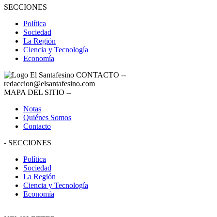
SECCIONES
Política
Sociedad
La Región
Ciencia y Tecnología
Economía
CONTACTO
--
redaccion@elsantafesino.com
MAPA DEL SITIO
--
Notas
Quiénes Somos
Contacto
-
SECCIONES
Política
Sociedad
La Región
Ciencia y Tecnología
Economía