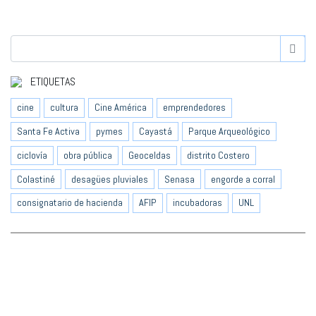
ETIQUETAS
cine
cultura
Cine América
emprendedores
Santa Fe Activa
pymes
Cayastá
Parque Arqueológico
ciclovía
obra pública
Geoceldas
distrito Costero
Colastiné
desagües pluviales
Senasa
engorde a corral
consignatario de hacienda
AFIP
incubadoras
UNL