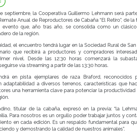
de septiembre, la Cooperativa Guillermo Lehmann será parte
 Remate Anual de Reproductores de Cabaña “El Retiro”, de la 
evento que, año tras año, se consolida como un clásico
dero de la región.
idad, el encuentro tendrá lugar en la Sociedad Rural de San 
ario que recibirá a productores y compradores interesa
rimer nivel. Desde las 12:30 horas comenzará la subast
guirse vía streaming a partir de las 13:30 horas.
ndrá en pista ejemplares de raza Braford, reconocidos 
 adaptabilidad a diversos terrenos, características que ha
ores una herramienta clave para potenciar la productividad 
ión.
ino, titular de la cabaña, expresó en la previa: “la Lehm
lia. Para nosotros es un orgullo poder trabajar juntos y con
nto en cada edición. Es un respaldo fundamental para qu
ciendo y demostrando la calidad de nuestros animales”.