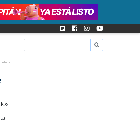
o Lehmann
e
idos
ta