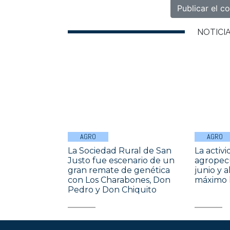
NOTICI
AGRO
AGRO
La Sociedad Rural de San
La activ
Justo fue escenario de un
agropecu
gran remate de genética
junio y 
con Los Charabones, Don
máximo h
Pedro y Don Chiquito