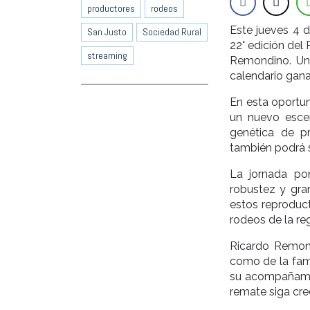
productores
rodeos
Este jueves 4 
San Justo
Sociedad Rural
22° edición del
streaming
Remondino. Un 
calendario gana
En esta oportun
un nuevo escen
genética de p
también podrá se
La jornada po
robustez y gran
estos reproduct
rodeos de la reg
Ricardo Remond
como de la fami
su acompañamie
remate siga cre