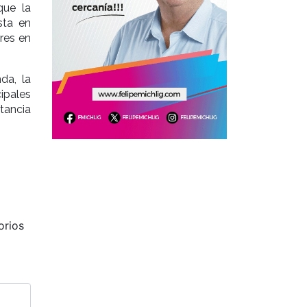
que la
sta en
res en
da, la
ipales
tancia
orios