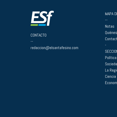
MAPA DE
--
Notas
Quiéne
CONTACTO
Contac
--
-
redaccion@elsantafesino.com
SECCIO
Política
Socied
La Regi
Ciencia
Econom