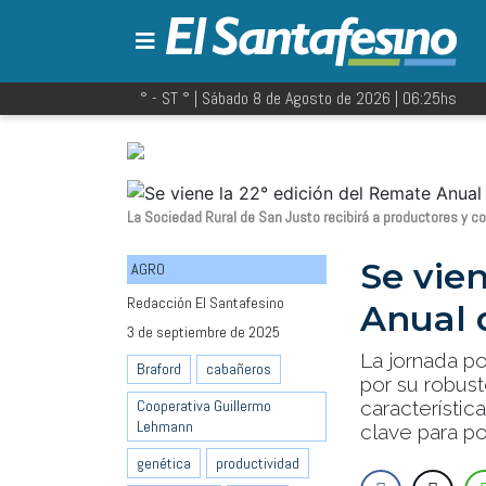
° - ST
° |
Sábado 8 de Agosto de 2026
|
06:25
hs
La Sociedad Rural de San Justo recibirá a productores y c
Se vie
AGRO
Redacción El Santafesino
Anual 
3 de septiembre de 2025
La jornada p
Braford
cabañeros
por su robust
característi
Cooperativa Guillermo
Lehmann
clave para po
genética
productividad