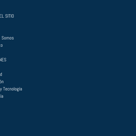
L SITIO
s Somos
to
NES
ad
ón
 y Tecnología
ía