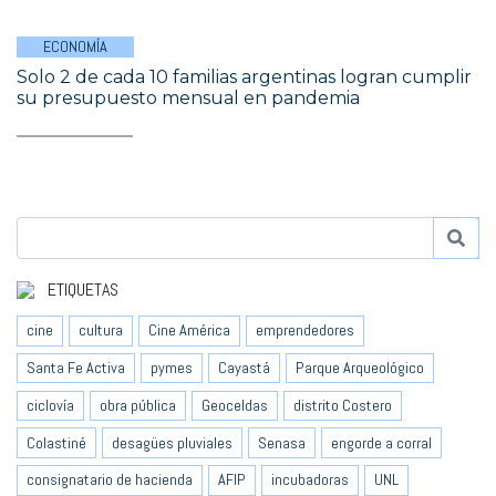
ECONOMÍA
Solo 2 de cada 10 familias argentinas logran cumplir
su presupuesto mensual en pandemia
ETIQUETAS
cine
cultura
Cine América
emprendedores
Santa Fe Activa
pymes
Cayastá
Parque Arqueológico
ciclovía
obra pública
Geoceldas
distrito Costero
Colastiné
desagües pluviales
Senasa
engorde a corral
consignatario de hacienda
AFIP
incubadoras
UNL