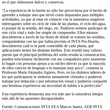
en el que elaboraron dulces y conservas.
“La experiencia de la huerta no sólo fue provechosa por el hecho de
aprender a trabajar sino que sirvió como disparador para múltiples
actividades, ya que al estar en contacto con la naturaleza surgieron
interrogantes sobre en ciclo de vida de las plantas, el ciclo del agua,
el porqué de la semilla, del riego, etc. Pudieron sentirse partícipes de
este ciclo vital y todo fue simple de comprender. Ellos mismos
descubrieron a través de las flores de dónde se extraen las semillas,
comparándolas con las que había provisto el INTA Pro-Huerta,
descubrieron cuál es la parte comestible de cada planta, qué
aplicaciones tienen las distintas hierbas. Esto resultó muy valioso
puesto que el principal problema del sordo resulta la comunicación;
pueden relacionarse fácilmente con sus compañeros pero raramente
lo hagan con personas ajenas a su núcleo directo ya que la mayoría
de ellos carecen de lenguaje o lo manejan muy poco”, comenta la
Profesora María Alejandra Agüero. Pero, en los distintos talleres de
los que participaron se sintieron sumamente cómodos y pudieron
trabajar por imitación o por información visual y pudieron compartir
una hermosa experiencia sin necesidad de hablar a la perfección”.
Esta experiencia demuestra una vez más que la naturaleza integra
más allá de las aparentes discapacidades.
Fuente: Comunicaciones INTA EEA Marcos Juarez. AER INTA