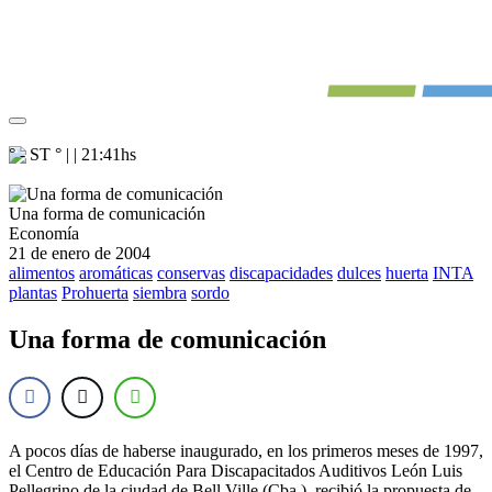
° - ST
° |
|
21:41
hs
Una forma de comunicación
Economía
21 de enero de 2004
alimentos
aromáticas
conservas
discapacidades
dulces
huerta
INTA
plantas
Prohuerta
siembra
sordo
Una forma de comunicación
A pocos días de haberse inaugurado, en los primeros meses de 1997,
el Centro de Educación Para Discapacitados Auditivos León Luis
Pellegrino de la ciudad de Bell Ville (Cba.), recibió la propuesta de