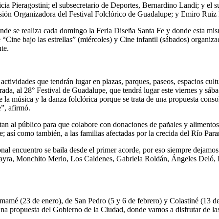
tricia Pieragostini; el subsecretario de Deportes, Bernardino Landi; y 
ión Organizadora del Festival Folclórico de Guadalupe; y Emiro Ruiz Dí
 donde se realiza cada domingo la Feria Diseña Santa Fe y donde esta
 de “Cine bajo las estrellas” (miércoles) y Cine infantil (sábados) orga
te.
as actividades que tendrán lugar en plazas, parques, paseos, espacios c
ada, al 28° Festival de Guadalupe, que tendrá lugar este viernes y sába
e la música y la danza folclórica porque se trata de una propuesta conso
”, afirmó.
itan al público para que colabore con donaciones de pañales y alimento
e; así como también, a las familias afectadas por la crecida del Río Para
ional encuentro se baila desde el primer acorde, por eso siempre dejamos
uayra, Monchito Merlo, Los Caldenes, Gabriela Roldán, Ángeles Deló, Los
amamé (23 de enero), de San Pedro (5 y 6 de febrero) y Colastiné (13 de
Una propuesta del Gobierno de la Ciudad, donde vamos a disfrutar de las e