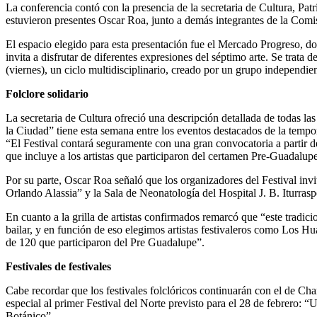
La conferencia contó con la presencia de la secretaria de Cultura, Pa
estuvieron presentes Oscar Roa, junto a demás integrantes de la Comis
El espacio elegido para esta presentación fue el Mercado Progreso,
invita a disfrutar de diferentes expresiones del séptimo arte. Se trata
(viernes), un ciclo multidisciplinario, creado por un grupo independien
Folclore solidario
La secretaria de Cultura ofreció una descripción detallada de todas l
la Ciudad” tiene esta semana entre los eventos destacados de la tempor
“El Festival contará seguramente con una gran convocatoria a partir d
que incluye a los artistas que participaron del certamen Pre-Guadalupe
Por su parte, Oscar Roa señaló que los organizadores del Festival inv
Orlando Alassia” y la Sala de Neonatología del Hospital J. B. Iturrasp
En cuanto a la grilla de artistas confirmados remarcó que “este tradic
bailar, y en función de eso elegimos artistas festivaleros como Los H
de 120 que participaron del Pre Guadalupe”.
Festivales de festivales
Cabe recordar que los festivales folclóricos continuarán con el de Ch
especial al primer Festival del Norte previsto para el 28 de febrero: “
Botánico”.