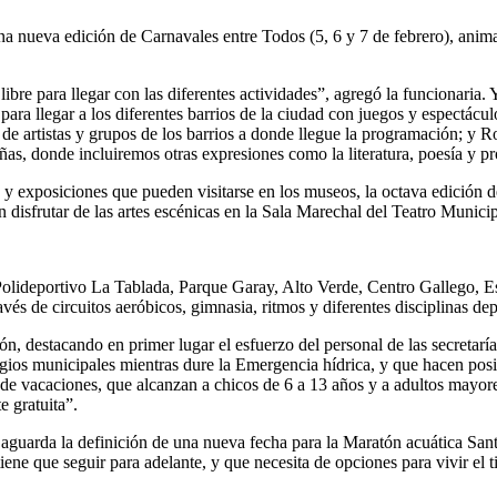
na nueva edición de Carnavales entre Todos (5, 6 y 7 de febrero), anim
ibre para llegar con las diferentes actividades”, agregó la funcionaria. Y
ra llegar a los diferentes barrios de la ciudad con juegos y espectácul
de artistas y grupos de los barrios a donde llegue la programación; y 
ñas, donde incluiremos otras expresiones como la literatura, poesía y p
as y exposiciones que pueden visitarse en los museos, la octava edición 
 disfrutar de las artes escénicas en la Sala Marechal del Teatro Municip
Polideportivo La Tablada, Parque Garay, Alto Verde, Centro Gallego, E
vés de circuitos aeróbicos, gimnasia, ritmos y diferentes disciplinas dep
n, destacando en primer lugar el esfuerzo del personal de las secretarí
ugios municipales mientras dure la Emergencia hídrica, y que hacen posi
 de vacaciones, que alcanzan a chicos de 6 a 13 años y a adultos mayor
e gratuita”.
 aguarda la definición de una nueva fecha para la Maratón acuática San
ene que seguir para adelante, y que necesita de opciones para vivir el 