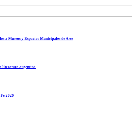
ados a Museos y Espacios Municipales de Arte
a literatura argentina
a Fe 2026