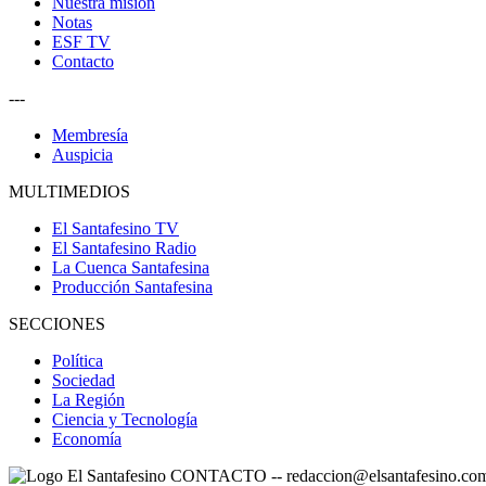
Nuestra misión
Notas
ESF TV
Contacto
---
Membresía
Auspicia
MULTIMEDIOS
El Santafesino TV
El Santafesino Radio
La Cuenca Santafesina
Producción Santafesina
SECCIONES
Política
Sociedad
La Región
Ciencia y Tecnología
Economía
CONTACTO
--
redaccion@elsantafesino.co