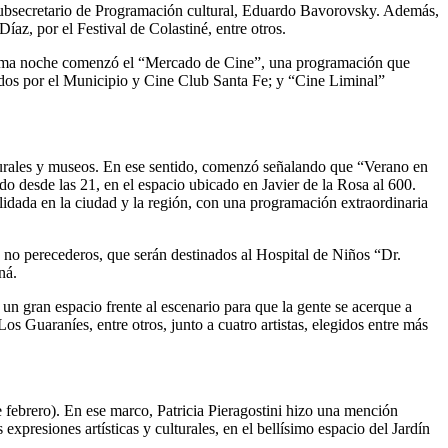
el subsecretario de Programación cultural, Eduardo Bavorovsky. Además,
az, por el Festival de Colastiné, entre otros.
 misma noche comenzó el “Mercado de Cine”, una programación que
nizados por el Municipio y Cine Club Santa Fe; y “Cine Liminal”
ulturales y museos. En ese sentido, comenzó señalando que “Verano en
do desde las 21, en el espacio ubicado en Javier de la Rosa al 600.
lidada en la ciudad y la región, con una programación extraordinaria
s no perecederos, que serán destinados al Hospital de Niños “Dr.
ná.
 un gran espacio frente al escenario para que la gente se acerque a
 Guaraníes, entre otros, junto a cuatro artistas, elegidos entre más
 febrero). En ese marco, Patricia Pieragostini hizo una mención
xpresiones artísticas y culturales, en el bellísimo espacio del Jardín