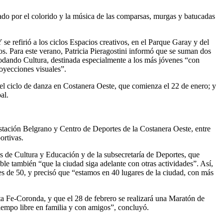
ado por el colorido y la música de las comparsas, murgas y batucadas
 se refirió a los ciclos Espacios creativos, en el Parque Garay y del
os. Para este verano, Patricia Pieragostini informó que se suman dos
Rodando Cultura, destinada especialmente a los más jóvenes “con
royecciones visuales”.
del ciclo de danza en Costanera Oeste, que comienza el 22 de enero; y
al.
stación Belgrano y Centro de Deportes de la Costanera Oeste, entre
ortivas.
as de Cultura y Educación y de la subsecretaría de Deportes, que
ble también “que la ciudad siga adelante con otras actividades”. Así,
es de 50, y precisó que “estamos en 40 lugares de la ciudad, con más
ta Fe-Coronda, y que el 28 de febrero se realizará una Maratón de
tiempo libre en familia y con amigos”, concluyó.