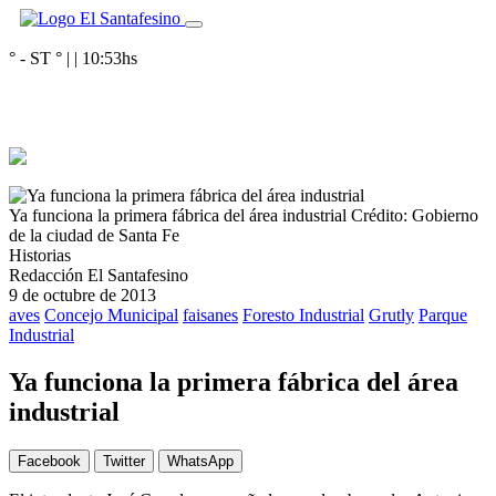
° - ST
° |
|
10:53
hs
Ya funciona la primera fábrica del área industrial
Crédito: Gobierno
de la ciudad de Santa Fe
Historias
Redacción El Santafesino
9 de octubre de 2013
aves
Concejo Municipal
faisanes
Foresto Industrial
Grutly
Parque
Industrial
Ya funciona la primera fábrica del área
industrial
Facebook
Twitter
WhatsApp