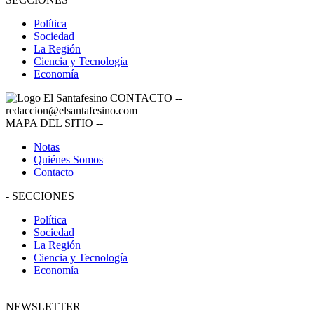
Política
Sociedad
La Región
Ciencia y Tecnología
Economía
CONTACTO
--
redaccion@elsantafesino.com
MAPA DEL SITIO
--
Notas
Quiénes Somos
Contacto
-
SECCIONES
Política
Sociedad
La Región
Ciencia y Tecnología
Economía
NEWSLETTER