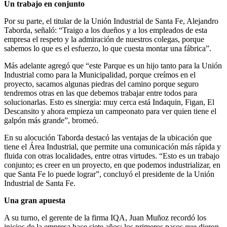
Un trabajo en conjunto
Por su parte, el titular de la Unión Industrial de Santa Fe, Alejandro
Taborda, señaló: “Traigo a los dueños y a los empleados de esta
empresa el respeto y la admiración de nuestros colegas, porque
sabemos lo que es el esfuerzo, lo que cuesta montar una fábrica”.
Más adelante agregó que “este Parque es un hijo tanto para la Unión
Industrial como para la Municipalidad, porque creímos en el
proyecto, sacamos algunas piedras del camino porque seguro
tendremos otras en las que debemos trabajar entre todos para
solucionarlas. Esto es sinergia: muy cerca está Indaquin, Figan, El
Descansito y ahora empieza un campeonato para ver quien tiene el
galpón más grande”, bromeó.
En su alocución Taborda destacó las ventajas de la ubicación que
tiene el Área Industrial, que permite una comunicación más rápida y
fluida con otras localidades, entre otras virtudes. “Esto es un trabajo
conjunto; es creer en un proyecto, en que podemos industrializar, en
que Santa Fe lo puede lograr”, concluyó el presidente de la Unión
Industrial de Santa Fe.
Una gran apuesta
A su turno, el gerente de la firma IQA, Juan Muñoz recordó los
inicios de la empresa hace siete años; los primeros pasos que dieron